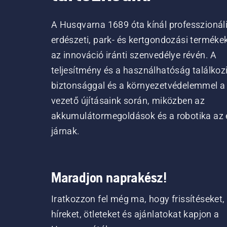
A Husqvarna 1689 óta kínál professzionál
erdészeti, park- és kertgondozási terméke
az innováció iránti szenvedélye révén. A
teljesítmény és a használhatóság találkoz
biztonsággal és a környezetvédelemmel a
vezető újításaink során, miközben az
akkumulátormegoldások és a robotika az 
járnak.
Maradjon naprakész!
Iratkozzon fel még ma, hogy frissítéseket,
híreket, ötleteket és ajánlatokat kapjon a