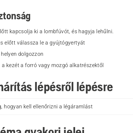
iztonság
lőtt kapcsolja ki a lombfúvót, és hagyja lehűlni.
s előtt válassza le a gyújtógyertyát
ő helyen dolgozzon
l a kezét a forró vagy mozgó alkatrészektől
árítás lépésről lépésre
, hogyan kell ellenőrizni a légáramlást
léma gyakori jelei