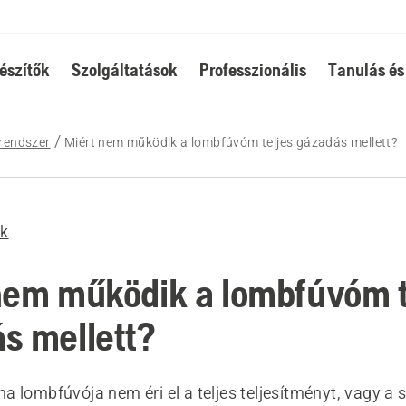
észítők
Szolgáltatások
Professzionális
Tanulás és
rendszer
Miért nem működik a lombfúvóm teljes gázadás mellett?
k
nem működik a lombfúvóm t
s mellett?
a lombfúvója nem éri el a teljes teljesítményt, vagy a