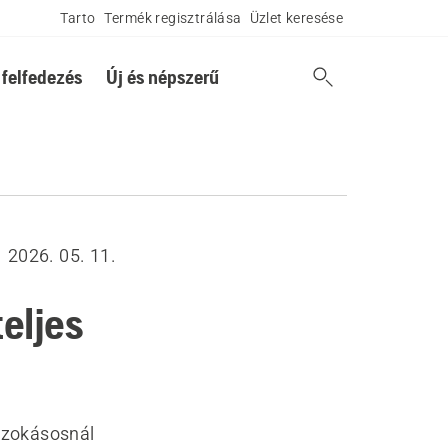
Tarto
Termék regisztrálása
Üzlet keresése
 felfedezés
Új és népszerű
2026. 05. 11.
eljes
 szokásosnál