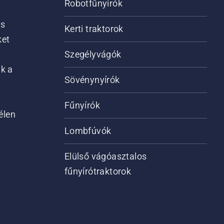
Robotfűnyírók
is
Kerti traktorok
ket
Szegélyvágók
ik a
Sövénynyírók
Fűnyírók
élen
Lombfúvók
Elülső vágóasztalos
fűnyírótraktorok