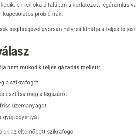
ödik, ennek oka általában a korlátozott légáramlás v
 kapcsolatos problémák.
sek segítségével gyorsan helyreállíthatja a teljes teljes
válasz
ja nem működik teljes gázadás mellett:
eg a szikrafogót
és tisztítsa meg a légszűrőt
 friss üzemanyagot
a gyújtógyertyát
b ok az eltömődött szikrafogó.