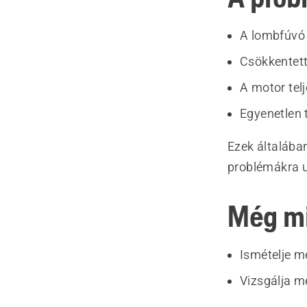
A lombfúvó
Csökkentett
A motor tel
Egyenetlen 
Ezek általába
problémákra u
Még m
Ismételje me
Vizsgálja m