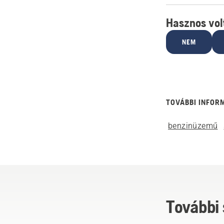
Hasznos volt
NEM
TOVÁBBI INFOR
benzinüzemű
További