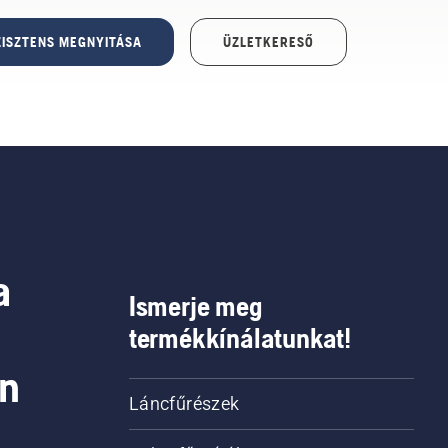
ISZTENS MEGNYITÁSA
ÜZLETKERESŐ
a
Ismerje meg
termékkínálatunkat!
on
Láncfűrészek