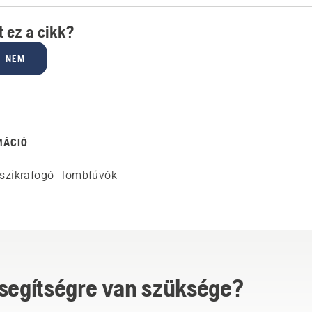
 ez a cikk?
NEM
MÁCIÓ
szikrafogó
lombfúvók
 segítségre van szüksége?