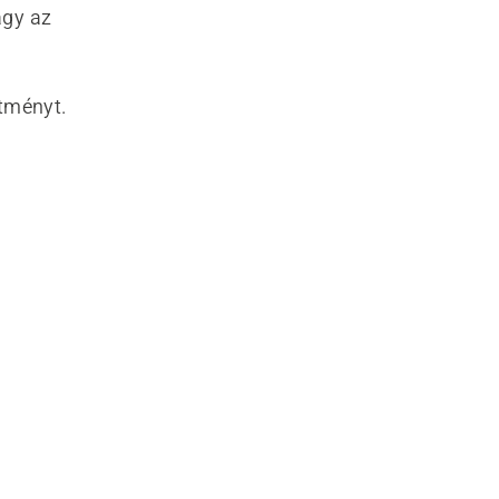
agy az
ítményt.