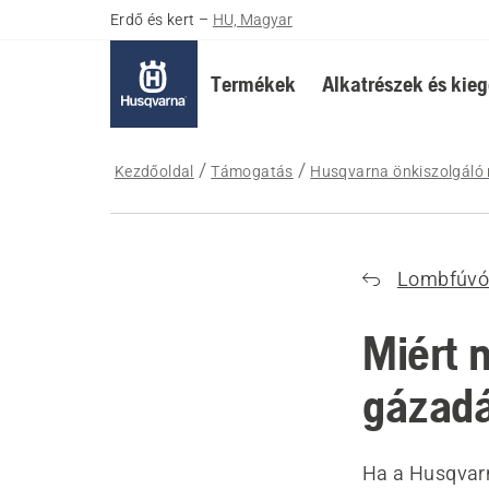
Erdő és kert
–
HU, Magyar
Termékek
Alkatrészek és kieg
Kezdőoldal
Támogatás
Husqvarna önkiszolgáló 
Lombfúvó
Miért 
gázadá
Ha a Husqvarn