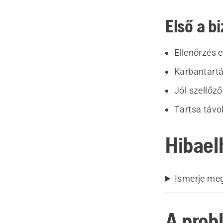
Első a b
Ellenőrzés e
Karbantartá
Jól szellőz
Tartsa távo
Hibaelh
Ismerje meg
A prob