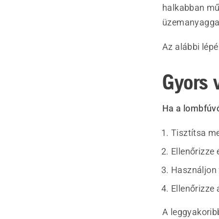
halkabban műk
üzemanyaggal
Az alábbi lépé
Gyors 
Ha a lombfúvó
Tisztítsa m
Ellenőrizze 
Használjon
Ellenőrizze 
A leggyakorib