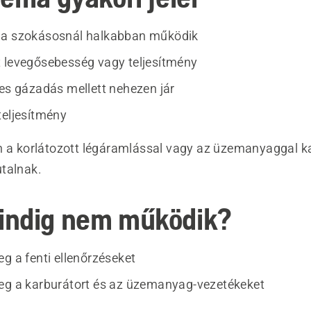
 a szokásosnál halkabban működik
 levegősebesség vagy teljesítmény
jes gázadás mellett nehezen jár
teljesítmény
n a korlátozott légáramlással vagy az üzemanyaggal k
talnak.
indig nem működik?
g a fenti ellenőrzéseket
eg a karburátort és az üzemanyag-vezetékeket