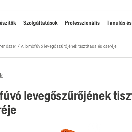
észítők
Szolgáltatások
Professzionális
Tanulás és
rendszer
A lombfúvó levegőszűrőjének tisztítása és cseréje
k
fúvó levegőszűrőjének tisz
réje