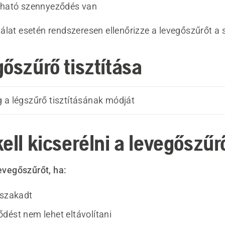
tható szennyeződés van
álat esetén rendszeresen ellenőrizze a levegőszűrőt a 
gőszűrő tisztítása
 a légszűrő tisztításának módját
ell kicserélni a levegőszűr
levegőszűrőt, ha:
 szakadt
dést nem lehet eltávolítani