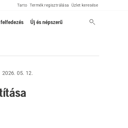
Tarto
Termék regisztrálása
Üzlet keresése
 felfedezés
Új és népszerű
2026. 05. 12.
títása