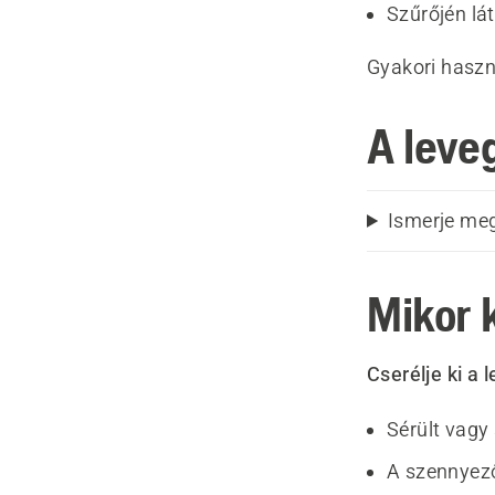
Szűrőjén lá
Gyakori haszn
A leve
Ismerje meg
Mikor k
Cserélje ki a 
Sérült vagy
A szennyező