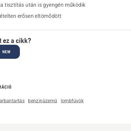
a tisztítás után is gyengén működik
ételten erősen eltömődött
 ez a cikk?
NEM
MÁCIÓ
arbantartás
benzinüzemű
lombfúvók