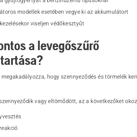
 a gyújtógyertyát a benzinüzemű típusoknál
toros modellek esetében vegye ki az akkumulátort
 kezelésekor viseljen védőkesztyűt
fontos a levegőszűrő
tartása?
 megakadályozza, hogy szennyeződés és törmelék kerü
szennyeződik vagy eltömődött, az a következőket okoz
yvesztés
reakció