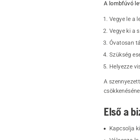
A lombfúvó le
Vegye le a 
Vegye ki a 
Óvatosan tá
Szükség eset
Helyezze vi
A szennyezett
csökkenéséne
Első a b
Kapcsolja ki