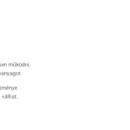
sen működni,
emanyagot.
ítménye
 válhat.