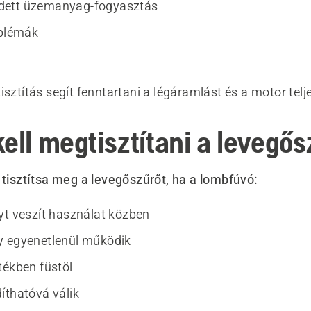
ett üzemanyag-fogyasztás
oblémák
isztítás segít fenntartani a légáramlást és a motor tel
ell megtisztítani a levegős
 tisztítsa meg a levegőszűrőt, ha a lombfúvó:
yt veszít használat közben
y egyenetlenül működik
tékben füstöl
íthatóvá válik