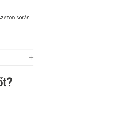
szezon során.
őt?