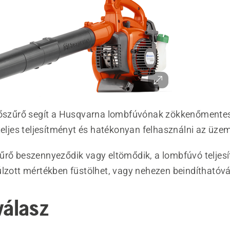
gőszűrő segít a Husqvarna lombfúvónak zökkenőmente
 teljes teljesítményt és hatékonyan felhasználni az üz
űrő beszennyeződik vagy eltömődik, a lombfúvó teljes
úlzott mértékben füstölhet, vagy nehezen beindíthatóvá
válasz