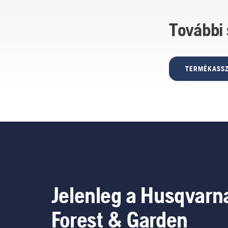
További
TERMÉKASSZ
Jelenleg a Husqvarn
Forest & Garden