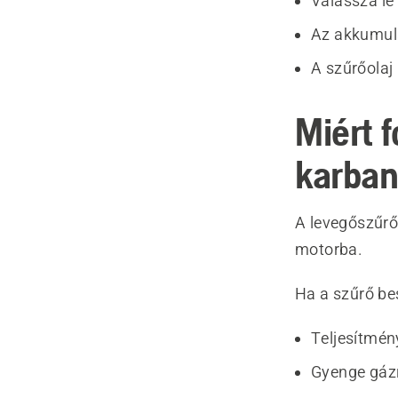
Válassza le
Az akkumulá
A szűrőolaj
Miért 
karban
A levegőszűrő
motorba.
Ha a szűrő be
Teljesítmén
Gyenge gáz