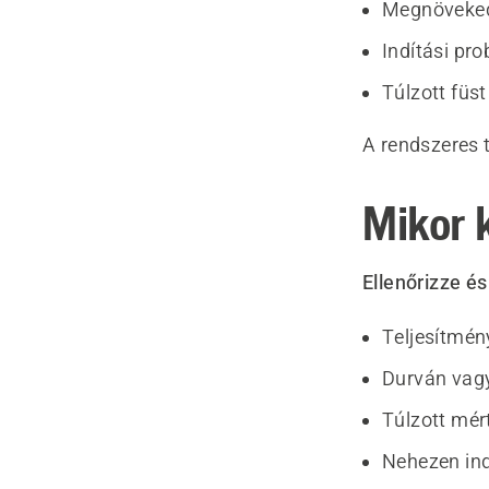
Megnöveked
Indítási pr
Túlzott füst
A rendszeres t
Mikor k
Ellenőrizze és
Teljesítmén
Durván vag
Túlzott mér
Nehezen ind