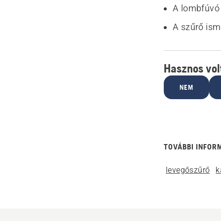
A lombfúvó 
A szűrő ism
Hasznos volt
NEM
TOVÁBBI INFOR
levegőszűrő
k