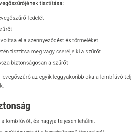
vegőszűrőjének tisztítása:
levegőszűrő fedelét
szűrőt
volítsa el a szennyeződést és törmeléket
én tisztítsa meg vagy cserélje ki a szűrőt
ssza biztonságosan a szűrőt
 levegőszűrő az egyik leggyakoribb oka a lombfúvó tel
k.
iztonság
 a lombfúvót, és hagyja teljesen lehűlni.