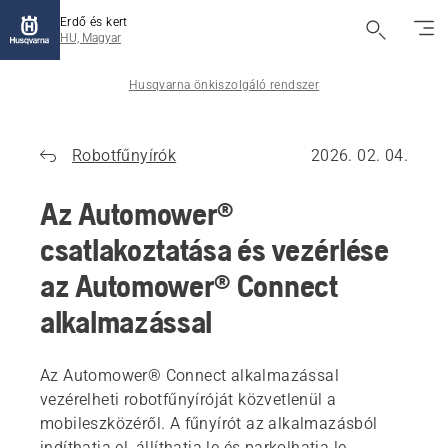
Erdő és kert
HU, Magyar
Husqvarna önkiszolgáló rendszer
Robotfűnyírók
2026. 02. 04.
Az Automower®
csatlakoztatása és vezérlése
az Automower® Connect
alkalmazással
Az Automower® Connect alkalmazással
vezérelheti robotfűnyíróját közvetlenül a
mobileszközéről. A fűnyírót az alkalmazásból
indíthatja el, állíthatja le és parkolhatja le,