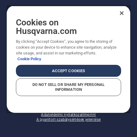
FOGYASZTÓ
Cookies on
Husqvarna.com
PROFESSZIONÁLIS
By clicking “Accept Cookies”, you agree to the storing of
cookies on your device to enhance site navigation, analyze
site usage, and assist in our marketing efforts.
Cookie Policy
ACCEPT COOKIES
DO NOT SELL OR SHARE MY PERSONAL
INFORMATION
© Husqvarna AB (publ). Minden jog fenntartva.
A sütikkel kapcsolatos nyilatkozat
Használati feltételek
Adatvédelmi nyilatkozat
Imprint
A gyanított szabálysértések jelentése