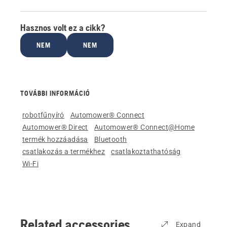
Hasznos volt ez a cikk?
NEM
NEM
TOVÁBBI INFORMÁCIÓ
robotfűnyíró
Automower® Connect
Automower® Direct
Automower® Connect@Home
termék hozzáadása
Bluetooth
csatlakozás a termékhez
csatlakoztathatóság
Wi-Fi
Related accessories
Expand