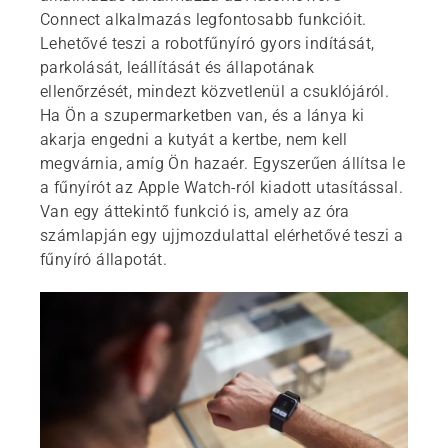
Connect alkalmazás legfontosabb funkcióit.
Lehetővé teszi a robotfűnyíró gyors indítását,
parkolását, leállítását és állapotának
ellenőrzését, mindezt közvetlenül a csuklójáról.
Ha Ön a szupermarketben van, és a lánya ki
akarja engedni a kutyát a kertbe, nem kell
megvárnia, amíg Ön hazaér. Egyszerűen állítsa le
a fűnyírót az Apple Watch-ról kiadott utasítással.
Van egy áttekintő funkció is, amely az óra
számlapján egy ujjmozdulattal elérhetővé teszi a
fűnyíró állapotát.