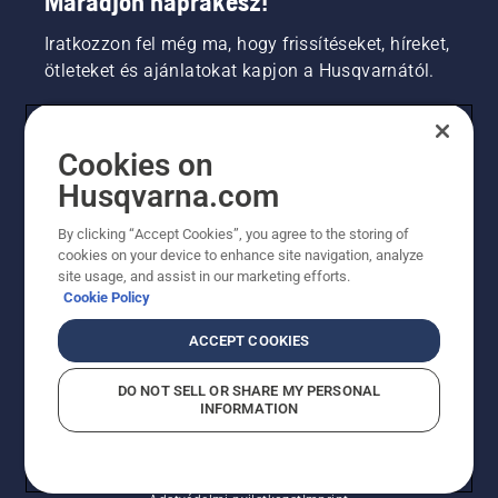
Maradjon naprakész!
Iratkozzon fel még ma, hogy frissítéseket, híreket,
ötleteket és ajánlatokat kapjon a Husqvarnától.
FOGYASZTÓ
Cookies on
Husqvarna.com
PROFESSZIONÁLIS
By clicking “Accept Cookies”, you agree to the storing of
cookies on your device to enhance site navigation, analyze
site usage, and assist in our marketing efforts.
Cookie Policy
ACCEPT COOKIES
DO NOT SELL OR SHARE MY PERSONAL
INFORMATION
© Husqvarna AB (publ). Minden jog fenntartva.
A sütikkel kapcsolatos nyilatkozat
Használati feltételek