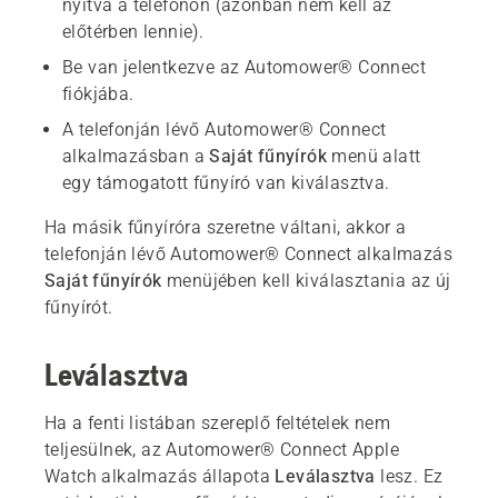
nyitva a telefonon (azonban nem kell az
előtérben lennie).
Be van jelentkezve az Automower® Connect
fiókjába.
A telefonján lévő Automower® Connect
alkalmazásban a
Saját fűnyírók
menü alatt
egy támogatott fűnyíró van kiválasztva.
Ha másik fűnyíróra szeretne váltani, akkor a
telefonján lévő Automower® Connect alkalmazás
Saját fűnyírók
menüjében kell kiválasztania az új
fűnyírót.
Leválasztva
Ha a fenti listában szereplő feltételek nem
teljesülnek, az Automower® Connect Apple
Watch alkalmazás állapota
Leválasztva
lesz. Ez