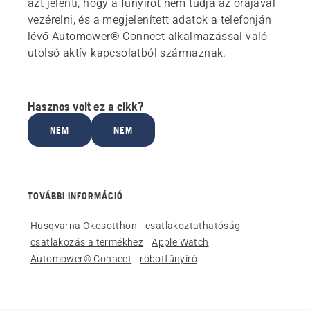
azt jelenti, hogy a fűnyírót nem tudja az órájával
vezérelni, és a megjelenített adatok a telefonján
lévő Automower® Connect alkalmazással való
utolsó aktív kapcsolatból származnak.
Hasznos volt ez a cikk?
NEM
NEM
TOVÁBBI INFORMÁCIÓ
Husqvarna Okosotthon
csatlakoztathatóság
csatlakozás a termékhez
Apple Watch
Automower® Connect
robotfűnyíró