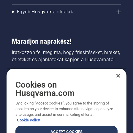
Egyéb Husqvarna oldalak
Maradjon naprakész!
Iratkozzon fel még ma, hogy frissítéseket, híreket,
ötleteket és ajánlatokat kapjon a Husqvarnától.
FOGYASZTÓ
Cookies on
Husqvarna.com
PROFESSZIONÁLIS
By clicking “Accept Cookies”, you agree to the storing of
cookies on your device to enhance site navigation, analyze
site usage, and assist in our marketing efforts.
Cookie Policy
ACCEPT COOKIES