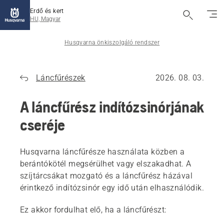
Erdő és kert
HU, Magyar
Husqvarna önkiszolgáló rendszer
Láncfűrészek
2026. 08. 03.
A láncfűrész indítózsinórjának
cseréje
Husqvarna láncfűrésze használata közben a
berántókötél megsérülhet vagy elszakadhat. A
szíjtárcsákat mozgató és a láncfűrész házával
érintkező indítózsinór egy idő után elhasználódik.
Ez akkor fordulhat elő, ha a láncfűrészt: