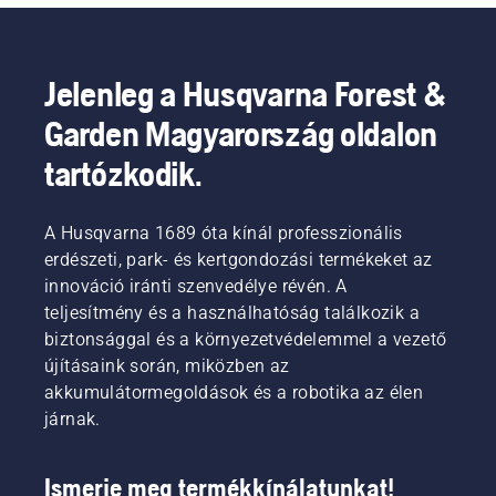
Jelenleg a Husqvarna Forest &
Garden Magyarország oldalon
tartózkodik.
A Husqvarna 1689 óta kínál professzionális
erdészeti, park- és kertgondozási termékeket az
innováció iránti szenvedélye révén. A
teljesítmény és a használhatóság találkozik a
biztonsággal és a környezetvédelemmel a vezető
újításaink során, miközben az
akkumulátormegoldások és a robotika az élen
járnak.
Ismerje meg termékkínálatunkat!