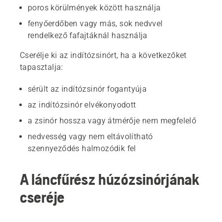
poros körülmények között használja
fenyőerdőben vagy más, sok nedvvel
rendelkező fafajtáknál használja
Cserélje ki az indítózsinórt, ha a következőket
tapasztalja:
sérült az indítózsinór fogantyúja
az indítózsinór elvékonyodott
a zsinór hossza vagy átmérője nem megfelelő
nedvesség vagy nem eltávolítható
szennyeződés halmozódik fel
A láncfűrész húzózsinórjának
cseréje