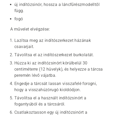
új indítózsinór, hossza a láncfűrészmodelltől
függ.
fogó
A művelet elvégzése:
Lazítsa meg az indítószerkezet házának
csavarjait.
Távolítsa el az indítószerkezet burkolatát.
Húzza ki az indítózsinórt körülbelül 30
centiméterre (12 hüvelyk), és helyezze a tárcsa
peremén lévő vájatba.
Engedje a tárcsát lassan visszafelé forogni,
hogy a visszahúzórugó kioldódjon.
Távolítsa el a használt indítózsinórt a
fogantyúból és a tárcsáról.
Csatlakoztasson egy új indítózsinórt a