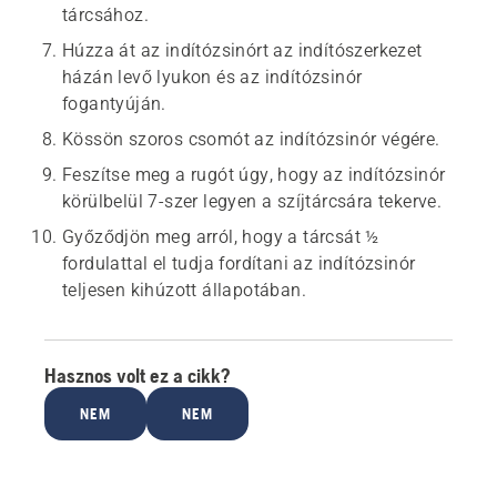
tárcsához.
Húzza át az indítózsinórt az indítószerkezet
házán levő lyukon és az indítózsinór
fogantyúján.
Kössön szoros csomót az indítózsinór végére.
Feszítse meg a rugót úgy, hogy az indítózsinór
körülbelül 7-szer legyen a szíjtárcsára tekerve.
Győződjön meg arról, hogy a tárcsát ½
fordulattal el tudja fordítani az indítózsinór
teljesen kihúzott állapotában.
Hasznos volt ez a cikk?
NEM
NEM