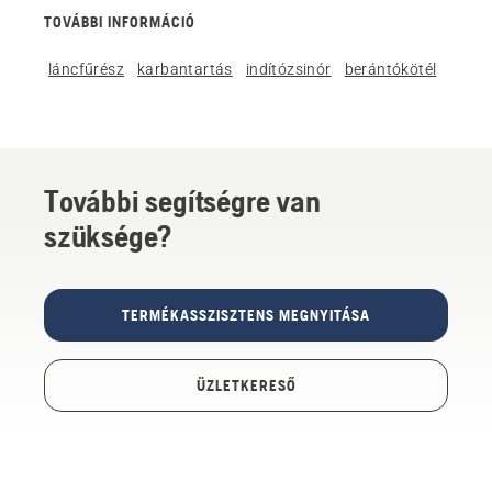
TOVÁBBI INFORMÁCIÓ
láncfűrész
karbantartás
indítózsinór
berántókötél
További segítségre van
szüksége?
TERMÉKASSZISZTENS MEGNYITÁSA
ÜZLETKERESŐ