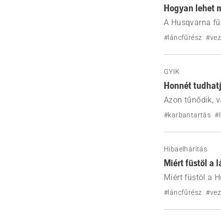
Hogyan lehet m
A Husqvarna fűr
okokat, például
#láncfűrész
#vez
problémákat, va
GYIK
Honnét tudhatj
Azon tűnődik, 
tompa fűrészlán
#karbantartás
#
hogyan tarthatj
Hibaelhárítás
Miért füstöl a
Miért füstöl a 
füstképződéséne
#láncfűrész
#vez
láncfűrész újr