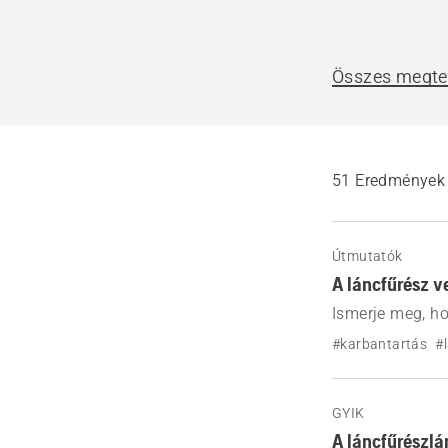
Összes megte
51 Eredmények
Útmutatók
A láncfűrész v
Ismerje meg, ho
vezetőlemezét. 
#karbantartás
#
vezetőlemez él
érdekében.
GYIK
A láncfűrészl