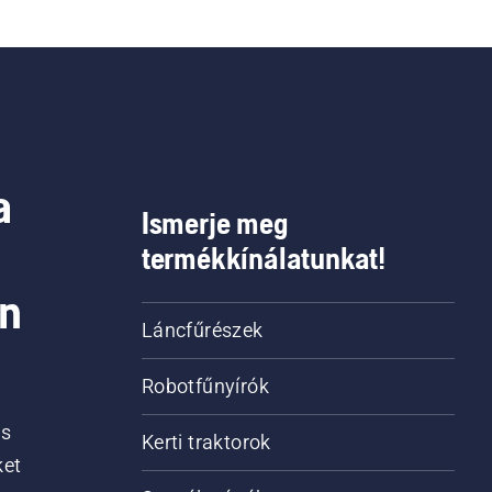
a
Ismerje meg
termékkínálatunkat!
on
Láncfűrészek
Robotfűnyírók
is
Kerti traktorok
ket