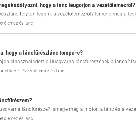
egakadályozni, hogy a lánc leugorjon a vezetőlemezről?
észlánc folyton leugrik a vezetőlemezről? Ismerje meg a le
 a nem megfelelő láncfeszességet, a vezetőlemez elkopását é
etőlemez és lánc
lamint hogy hogyan lehet ezeket orvosolni.
a, hogy a láncfűrészlánc tompa-e?
vajon elhasználódott-e Husqvarna láncfűrészének a lánca? I
cra utaló leggyakoribb jeleket, azt, hogy mikor kell megélezn
láncfűrész
#vezetőlemez és lánc
a fenn a vágási teljesítményt.
 láncfűrészem?
Husqvarna láncfűrésze? Ismerje meg a motor, a lánc és a vez
k leggyakoribb okait, valamint az egyszerű hibaelhárítási l
etőlemez és lánc
a megfelelően működjön.