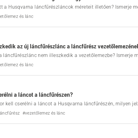
 a Husqvarna láncfűrészláncok méreteit illetően? Ismerje m
osztásköz, a vastagság és a hajtószemek között, valamint a
etőlemez és lánc
 a láncfűrészéhez megfelelő csereláncot.
szkedik az új láncfűrészlánc a láncfűrész vezetőlemezén
a láncfűrészlánc nem illeszkedik a vezetőlemezbe? Ismerje 
 lánc vastagságát, osztásközét, a hajtószemeket és a vezető
etőlemez és lánc
assa a megfelelő láncot, és megoldhassa a felszereléssel k
erélni a láncot a láncfűrészen?
r kell cserélni a láncot a Husqvarna láncfűrészén, milyen je
or már nem elegendő az élezés a vágási teljesítmény helyreá
láncfűrész
#vezetőlemez és lánc