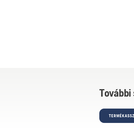
azt, hogyan leh
További
TERMÉKASSZ