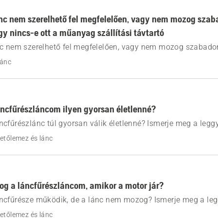
ánc nem szerelhető fel megfelelően, vagy nem mozog sza
gy nincs-e ott a műanyag szállítási távtartó
nc nem szerelhető fel megfelelően, vagy nem mozog szabado
mez csapjai közelében lévő műanyag szállítási távtartó elt
lánc
zetőlemez és a lánc megfelelő felszerelését.
láncfűrészláncom ilyen gyorsan életlenné?
cfűrészlánc túl gyorsan válik életlenné? Ismerje meg a legg
 a szennyeződést, a nem megfelelő élezést vagy a feszítési 
etőlemez és lánc
ogyan lehet a láncot hosszabb ideig élesen tartani.
g a láncfűrészláncom, amikor a motor jár?
ncfűrésze működik, de a lánc nem mozog? Ismerje meg a le
 a láncféket, a feszítési problémákat vagy a kenési problémá
etőlemez és lánc