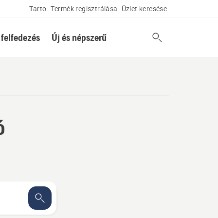
Tarto
Termék regisztrálása
Üzlet keresése
 felfedezés
Új és népszerű
ó