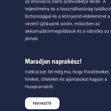
az innováció iránti szenvedélye révén. A
teljesítmény és a használhatóság találkoz
biztonsággal és a környezetvédelemmel a
vezető újításaink során, miközben az
akkumulátormegoldások és a robotika az 
járnak.
Maradjon naprakész!
Iratkozzon fel még ma, hogy frissítéseket,
híreket, ötleteket és ajánlatokat kapjon a
Husqvarnától.
FOGYASZTÓ