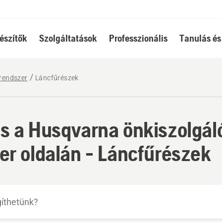
észítők
Szolgáltatások
Professzionális
Tanulás és
rendszer
Láncfűrészek
s a Husqvarna önkiszolgál
er oldalán - Láncfűrészek