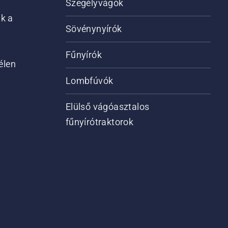
Szegélyvágók
ik a
Sövénynyírók
Fűnyírók
élen
Lombfúvók
Elülső vágóasztalos
fűnyírótraktorok