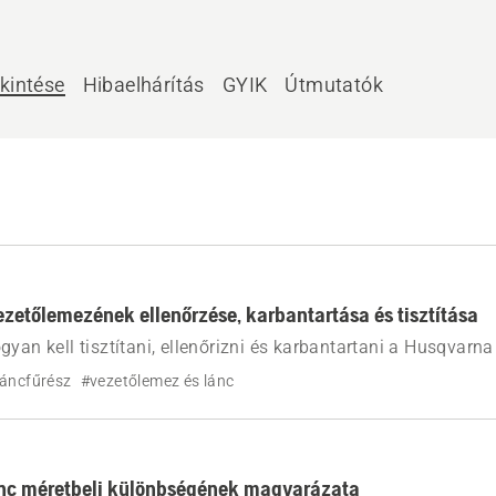
kintése
Hibaelhárítás
GYIK
Útmutatók
ezetőlemezének ellenőrzése, karbantartása és tisztítása
gyan kell tisztítani, ellenőrizni és karbantartani a Husqvarna
Kövesse az egyszerű lépéseket a vágási teljesítmény javítása
láncfűrész
#vezetőlemez és lánc
ettartamának meghosszabbítása és a gyakori problémák me
ánc méretbeli különbségének magyarázata