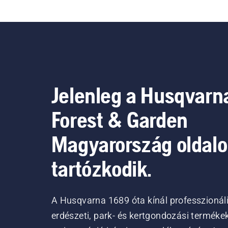
Jelenleg a Husqvarn
Forest & Garden
Magyarország oldal
tartózkodik.
A Husqvarna 1689 óta kínál professzionál
erdészeti, park- és kertgondozási terméke