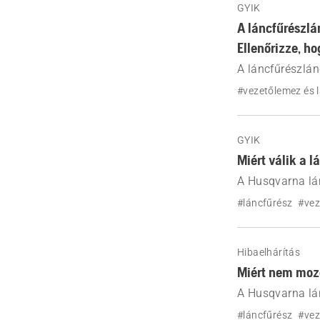
GYIK
A láncfűrészl
Ellenőrizze, ho
A láncfűrészlá
hogy a vezetőle
#vezetőlemez és 
biztosítja a ve
GYIK
Miért válik a 
A Husqvarna lán
okokat, például
#láncfűrész
#vez
valamint azt, h
Hibaelhárítás
Miért nem mozo
A Husqvarna lá
okokat, például
#láncfűrész
#vez