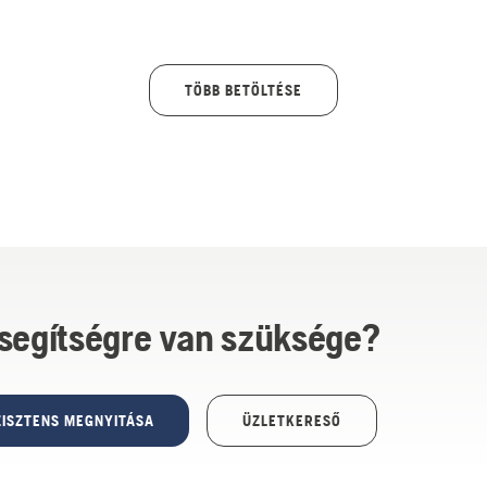
et ezeket gyorsan kijavítani.
TÖBB BETÖLTÉSE
 segítségre van szüksége?
ISZTENS MEGNYITÁSA
ÜZLETKERESŐ