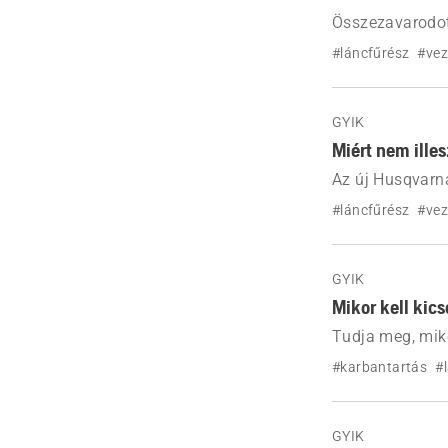
Összezavarodott
különbséget az 
#láncfűrész
#vez
választhatja ki
GYIK
Miért nem ille
Az új Husqvarn
ellenőrizheti a
#láncfűrész
#vez
hogy kiválaszth
problémákat.
GYIK
Mikor kell kics
Tudja meg, miko
kopásra, és mik
#karbantartás
#
GYIK