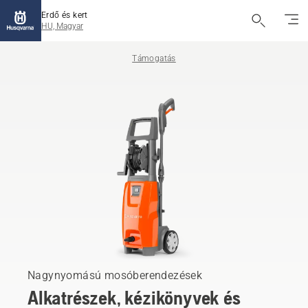
Erdő és kert
HU, Magyar
Támogatás
Nagynyomású mosóberendezések
Alkatrészek, kézikönyvek és