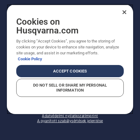
FOGYASZTÓ
Cookies on
Husqvarna.com
PROFESSZIONÁLIS
By clicking “Accept Cookies”, you agree to the storing of
cookies on your device to enhance site navigation, analyze
site usage, and assist in our marketing efforts.
Cookie Policy
ACCEPT COOKIES
DO NOT SELL OR SHARE MY PERSONAL
INFORMATION
© Husqvarna AB (publ). Minden jog fenntartva.
A sütikkel kapcsolatos nyilatkozat
Használati feltételek
Adatvédelmi nyilatkozat
Imprint
A gyanított szabálysértések jelentése