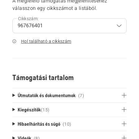
A megfelelő támogatás megjelenítéséhez
válasszon egy cikkszámot a listából.
Cikkszám:
Hol található a cikkszám
Támogatási tartalom
Útmutatók és dokumentumok
(7)
Kiegészítők
(
15
)
Hibaelhárítás és súgó
(10)
Videók
(8)