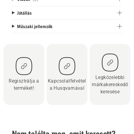
Jótállás
Műszaki jellemzők
Legközelebbi
Regisztrálja a
Kapcsolatfelvétel
márkakereskedő
terméket!
a Husqvarnával
keresése
Nem találta meg, amit keresett?