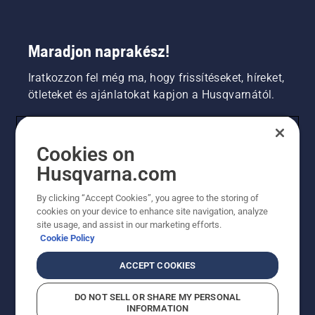
Maradjon naprakész!
Iratkozzon fel még ma, hogy frissítéseket, híreket,
ötleteket és ajánlatokat kapjon a Husqvarnától.
FOGYASZTÓ
Cookies on
Husqvarna.com
PROFESSZIONÁLIS
By clicking “Accept Cookies”, you agree to the storing of
cookies on your device to enhance site navigation, analyze
site usage, and assist in our marketing efforts.
Cookie Policy
ACCEPT COOKIES
DO NOT SELL OR SHARE MY PERSONAL
INFORMATION