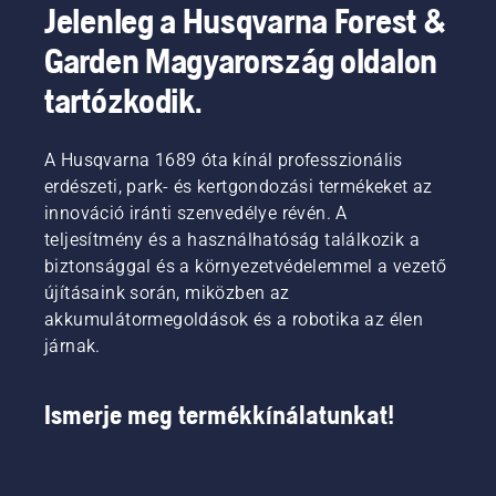
Jelenleg a Husqvarna Forest &
Garden Magyarország oldalon
tartózkodik.
A Husqvarna 1689 óta kínál professzionális
erdészeti, park- és kertgondozási termékeket az
innováció iránti szenvedélye révén. A
teljesítmény és a használhatóság találkozik a
biztonsággal és a környezetvédelemmel a vezető
újításaink során, miközben az
akkumulátormegoldások és a robotika az élen
járnak.
Ismerje meg termékkínálatunkat!