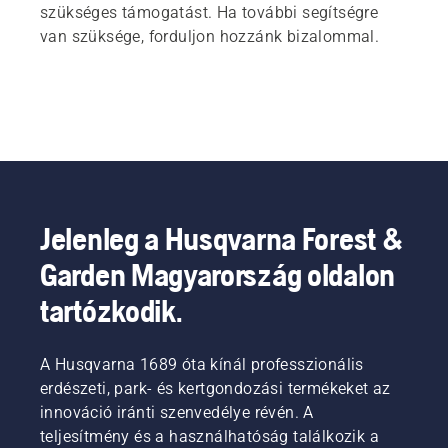
szükséges támogatást. Ha további segítségre
van szüksége, forduljon hozzánk bizalommal.
Jelenleg a Husqvarna Forest &
Garden Magyarország oldalon
tartózkodik.
A Husqvarna 1689 óta kínál professzionális
erdészeti, park- és kertgondozási termékeket az
innováció iránti szenvedélye révén. A
teljesítmény és a használhatóság találkozik a