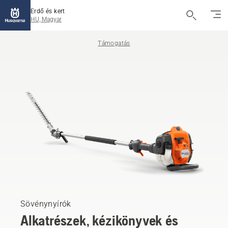
Erdő és kert
HU, Magyar
Támogatás
Sövénynyírók
Alkatrészek, kézikönyvek és