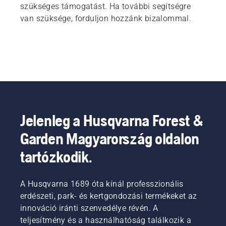
szükséges támogatást. Ha további segítségre
van szüksége, forduljon hozzánk bizalommal.
Jelenleg a Husqvarna Forest &
Garden Magyarország oldalon
tartózkodik.
A Husqvarna 1689 óta kínál professzionális
erdészeti, park- és kertgondozási termékeket az
innováció iránti szenvedélye révén. A
teljesítmény és a használhatóság találkozik a