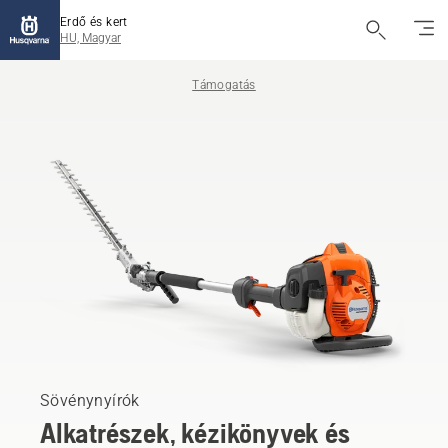
Erdő és kert
HU, Magyar
Támogatás
Sövénynyírók
Alkatrészek, kézikönyvek és