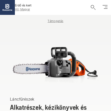
Erdő és kert
HU, Magyar
Támogatás
Láncfűrészek
Alkatrészek, kézikönyvek és