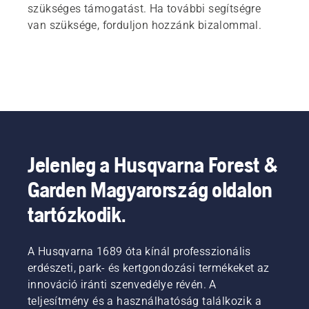
szükséges támogatást. Ha további segítségre
van szüksége, forduljon hozzánk bizalommal.
Jelenleg a Husqvarna Forest &
Garden Magyarország oldalon
tartózkodik.
A Husqvarna 1689 óta kínál professzionális
erdészeti, park- és kertgondozási termékeket az
innováció iránti szenvedélye révén. A
teljesítmény és a használhatóság találkozik a