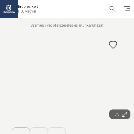
Erdő és kert
HU, Magyar
Személyi védőfelszerelés és munkaruházat
1/3