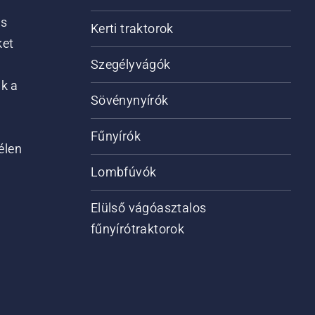
is
Kerti traktorok
ket
Szegélyvágók
ik a
Sövénynyírók
Fűnyírók
élen
Lombfúvók
Elülső vágóasztalos
fűnyírótraktorok