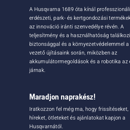
A Husqvarna 1689 óta kínál professzionál
erdészeti, park- és kertgondozási terméke
az innováció iránti szenvedélye révén. A
teljesítmény és a használhatóság találkoz
biztonsággal és a környezetvédelemmel a
vezető újításaink során, miközben az
akkumulátormegoldások és a robotika az 
járnak.
Maradjon naprakész!
Iratkozzon fel még ma, hogy frissítéseket,
híreket, ötleteket és ajánlatokat kapjon a
Husqvarnától.