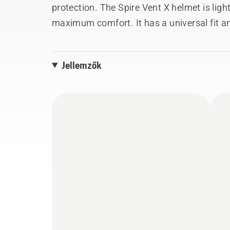
protection. The Spire Vent X helmet is ligh
maximum comfort. It has a universal fit an
adjustment. Equipped with attachments f
visors. Easily add Husqvarna’s passive ea
Jellemzők
using the holder kit hearing protection adap
The helmet is compatible with Husqvarna v
(all sold separately). Fulfils European st