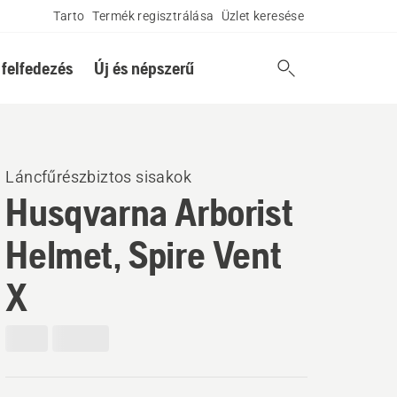
Tarto
Termék regisztrálása
Üzlet keresése
 felfedezés
Új és népszerű
Láncfűrészbiztos sisakok
Husqvarna Arborist
Helmet, Spire Vent
X