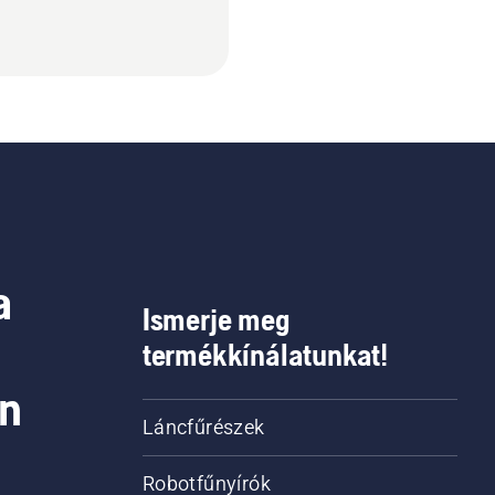
a
Ismerje meg
termékkínálatunkat!
on
Láncfűrészek
Robotfűnyírók