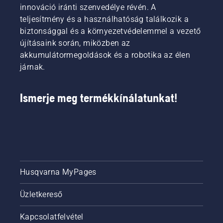
innováció iránti szenvedélye révén. A
teljesítmény és a használhatóság találkozik a
biztonsággal és a környezetvédelemmel a vezető
újításaink során, miközben az
akkumulátormegoldások és a robotika az élen
járnak.
Ismerje meg termékkínálatunkat!
Husqvarna MyPages
Üzletkereső
Kapcsolatfelvétel