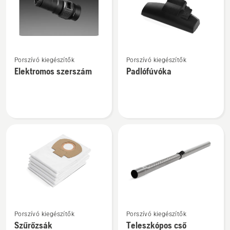
További
További
Porszívó kiegészítők
Porszívó kiegészítők
részletek
részletek
Elektromos szerszám
Padlófúvóka
a(z)
a(z)
Elektromos
Padlófúvóka
szerszám
termékről
termékről
További
További
Porszívó kiegészítők
Porszívó kiegészítők
részletek
részletek
Szűrőzsák
Teleszkópos cső
a(z)
a(z)