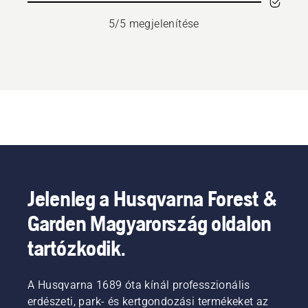
5/5 megjelenítése
Jelenleg a Husqvarna Forest &
Garden Magyarország oldalon
tartózkodik.
A Husqvarna 1689 óta kínál professzionális
erdészeti, park- és kertgondozási termékeket az