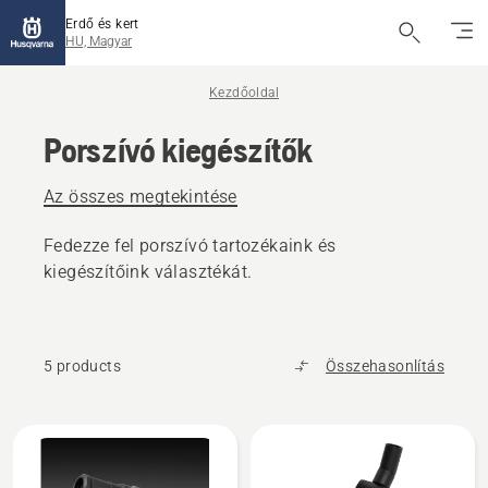
Erdő és kert
HU, Magyar
Kezdőoldal
Porszívó kiegészítők
Az összes megtekintése
Fedezze fel porszívó tartozékaink és
kiegészítőink választékát.
5 products
Összehasonlítás
All
products