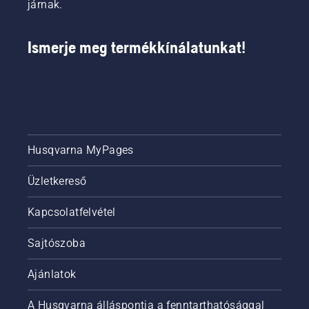
járnak.
Ismerje meg termékkínálatunkat!
Husqvarna MyPages
Üzletkereső
Kapcsolatfelvétel
Sajtószoba
Ajánlatok
A Husqvarna álláspontja a fenntarthatósággal