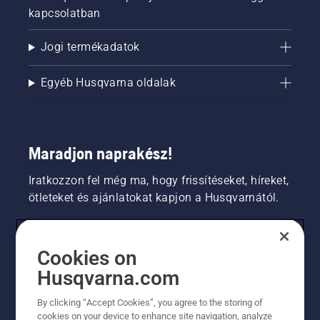
kapcsolatban
Jogi termékadatok
Egyéb Husqvarna oldalak
Maradjon naprakész!
Iratkozzon fel még ma, hogy frissítéseket, híreket,
ötleteket és ajánlatokat kapjon a Husqvarnától.
FOGYASZTÓ
Cookies on
Husqvarna.com
PROFESSZIONÁLIS
By clicking “Accept Cookies”, you agree to the storing of
cookies on your device to enhance site navigation, analyze