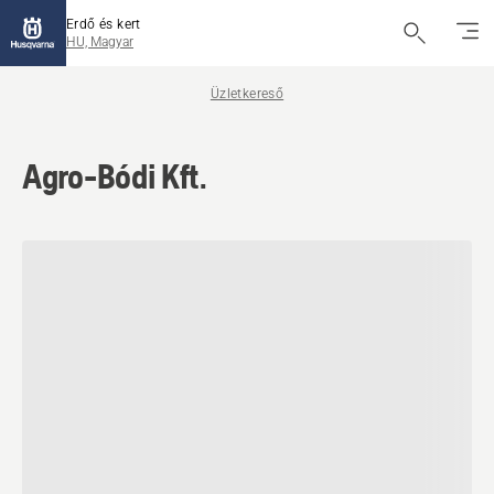
Erdő és kert
HU, Magyar
Üzletkereső
Agro-Bódi Kft.