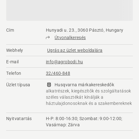
Cím
Hunyadi u. 23., 3060 Pásztó, Hungary
Útvonalkeresés
Webhely
Ugrás az üzlet weboldalára
E-mail
info@agrobodi.hu
Telefon
32/460-848
Üzlet típusa
Husqvarna márkakereskedők
alkatrészek, kiegészítők és szolgáltatások
széles választékát kínálják a
háztulajdonosoknak és a szakembereknek
Nyitvatartás
H-P: 8:00-16:30; Szombat: 9:00-12:00;
Vasárnap: Zárva