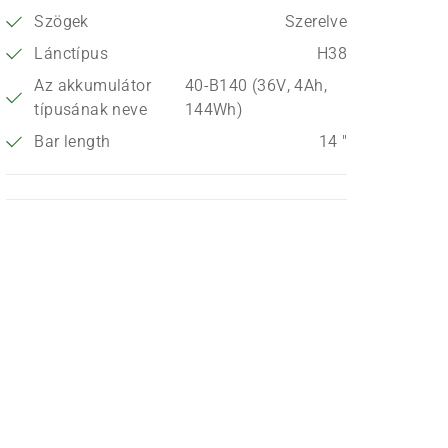
Szögek
Szerelve
Lánctípus
H38
Az akkumulátor
40-B140 (36V, 4Ah,
típusának neve
144Wh)
Bar length
14 "