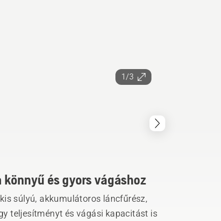
1/3
a könnyű és gyors vágáshoz
kis súlyú, akkumulátoros láncfűrész,
 teljesítményt és vágási kapacitást is