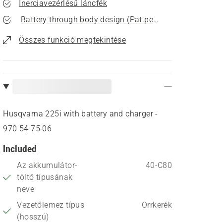
Inerciavezérlésű láncfék
Battery through body design (Pat.pend.)
Összes funkció megtekintése
Husqvarna 225i with battery and charger -
970 54 75‑06
Included
Az akkumulátor-
40-C80
töltő típusának
neve
Vezetőlemez típus
Orrkerék
(hosszú)