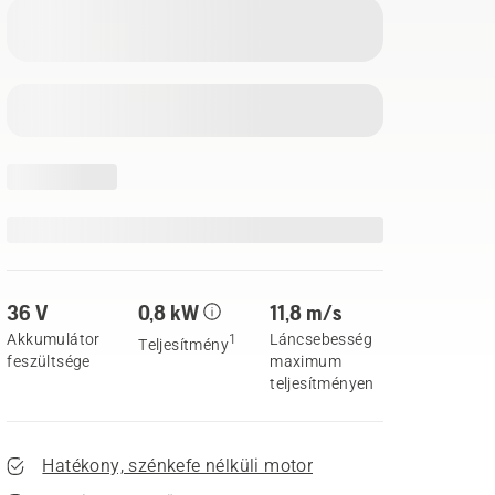
36 V
0,8 kW
11,8 m/s
Akkumulátor
Láncsebesség
1
Teljesítmény
feszültsége
maximum
teljesítményen
Hatékony, szénkefe nélküli motor