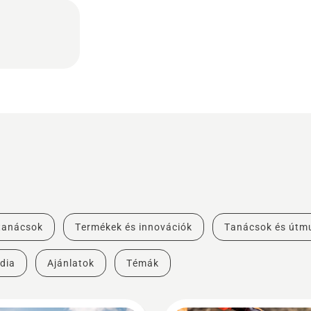
 tanácsok
Termékek és innovációk
Tanácsok és útm
dia
Ajánlatok
Témák