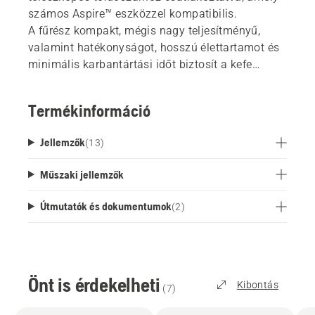
számos Aspire™ eszközzel kompatibilis.
A fűrész kompakt, mégis nagy teljesítményű,
valamint hatékonyságot, hosszú élettartamot és
minimális karbantártási időt biztosít a kefe
nélküli motornak köszönhetően.
A fokozatmentes fordulatszám-szabályozás
Termékinformáció
lehetővé teszi, hogy könnyedén beállítsa a
teljesítményt az egyes feladatokhoz, kiváló
Jellemzők
(
13
)
irányíthatóságot biztosítva. A beépített olajtartály
biztosítja a lánc egyenletes kenését, a felhajtható
Műszaki jellemzők
sapka pedig megkönnyíti az utántöltést.
Tárolása egyszerű a mellékelt horoggal, és a
Útmutatók és dokumentumok
(
2
)
18 V-os POWER FOR ALL ALLIANCE
akkumulátorrendszer rugalmas és helytakarékos,
mivel egy akkumulátor több szerszámhoz és
kertészeti márkához is használható.
Önt is érdekelheti
Kibontás
(
7
)