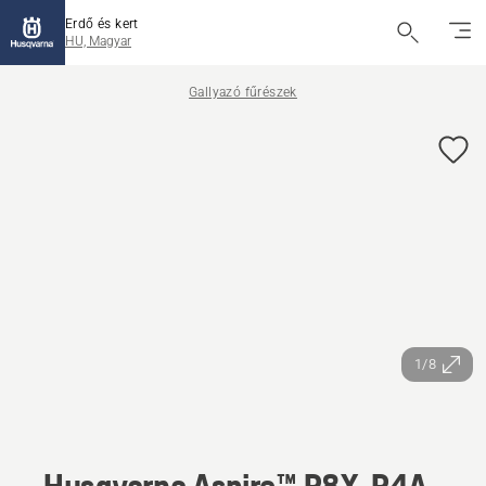
Erdő és kert
HU, Magyar
Gallyazó fűrészek
1/8
Husqvarna Aspire™ P8X-P4A