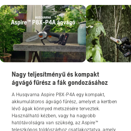
Nagy teljesítményű és kompakt
ágvágó fűrész a fák gondozásához
A Husqvarna Aspire P8X-P4A egy kompakt,
akkumulátoros ágvágó fűrész, amelyet a kertben
lévő ágak könnyed metszésére terveztek.
Használható kézben, vagy ha nagyobb
hatótávolságra van szükség, az Aspire™
teleszkópos toldószárhoz csatlakoztatva, amely