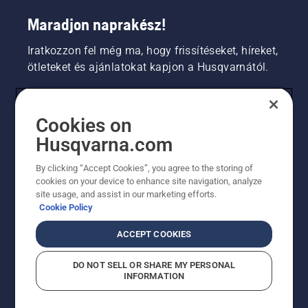
Maradjon naprakész!
Iratkozzon fel még ma, hogy frissítéseket, híreket,
ötleteket és ajánlatokat kapjon a Husqvarnától.
FOGYASZTÓ
Cookies on
Husqvarna.com
PROFESSZIONÁLIS
By clicking “Accept Cookies”, you agree to the storing of
cookies on your device to enhance site navigation, analyze
site usage, and assist in our marketing efforts.
Cookie Policy
ACCEPT COOKIES
DO NOT SELL OR SHARE MY PERSONAL
INFORMATION