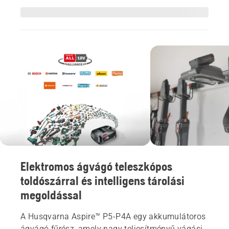
Elektromos ágvágó teleszkópos
toldószárral és intelligens tárolási
megoldással
A Husqvarna Aspire™ P5-P4A egy akkumulátoros
ágvágó fűrész, amely nagy teljesítményű vágási