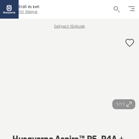
Erdő és kert
HU, Magyar
Gallyazó fűrészek
1/11
Husqvarna Aspire™ P5-P4A +