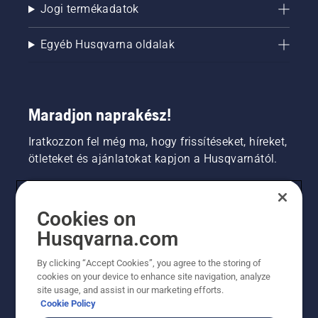
Jogi termékadatok
Egyéb Husqvarna oldalak
Maradjon naprakész!
Iratkozzon fel még ma, hogy frissítéseket, híreket,
ötleteket és ajánlatokat kapjon a Husqvarnától.
FOGYASZTÓ
Cookies on
Husqvarna.com
PROFESSZIONÁLIS
By clicking “Accept Cookies”, you agree to the storing of
cookies on your device to enhance site navigation, analyze
site usage, and assist in our marketing efforts.
Cookie Policy