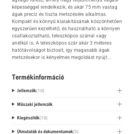
képességgel rendelkezik, és akár 75 mm vastag
ágak precíz és tiszta metszésére alkalmas.
Kompakt és könnyű kialakításának köszönhetően
egyszerűen kezelhető, és használható a könnyen
csatlakoztatható, teleszkópos szárral vagy
anélkül is. A teleszkópos szár akár 3 méteres
hatótávolságot biztosít, így magasabb ágak
metszésekor is kényelmes megoldást nyújt.
Ahogy a Husqvarna Aspire™ termékcsalád
minden tagja, ez az eszköz is letisztult fekete
Termékinformáció
dizájnnal rendelkezik, narancssárga részletekkel,
amelyek intuitívan jelzik a kezelési pontokat. A
Jellemzők
(
10
)
szűk helyeken történő tárolást a mellékelt, egyedi
kialakítású akasztó segíti, amely falra szerelhető,
Műszaki jellemzők
vagy kompatibilis a Husqvarna Aspire™ Storage
Rail tárolórendszerrel.
Kiegészítők
(
10
)
A 18V POWER FOR ALL ALLIANCE
akkumulátorrendszer nagyfokú rugalmasságot
Útmutatók és dokumentumok
(
3
)