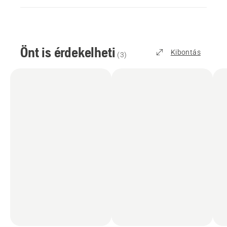
biztosít, és helytakarékos megoldást kínál, mivel
egyetlen akkumulátor több szerszámmal és
különböző kertészeti márkákkal is használható.
Önt is érdekelheti
Kibontás
(
3
)