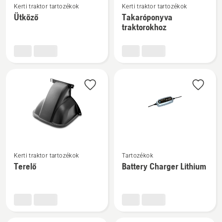
Kerti traktor tartozékok
Kerti traktor tartozékok
részletek
részletek
Ütköző
Takaróponyva
a(z)
a(z)
traktorokhoz
Ütköző
Takaróponyva
termékről
traktorokhoz
termékről
További
További
Kerti traktor tartozékok
Tartozékok
részletek
részletek
Terelő
Battery Charger Lithium
a(z)
a(z)
Terelő
Battery
termékről
Charger
Lithium
termékről