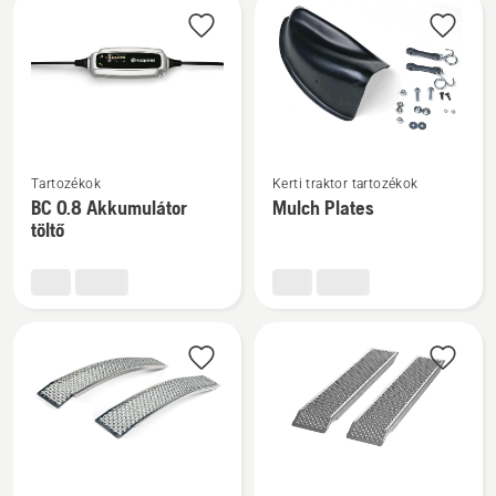
További
További
Tartozékok
Kerti traktor tartozékok
részletek
részletek
BC 0.8 Akkumulátor
Mulch Plates
a(z)
a(z)
töltő
BC 0.8
Mulch
Akkumulátor
Plates
töltő
termékről
termékről
További
További