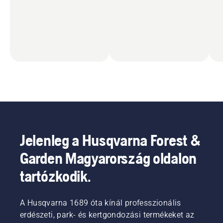
Jelenleg a Husqvarna Forest &
Garden Magyarország oldalon
tartózkodik.
A Husqvarna 1689 óta kínál professzionális
erdészeti, park- és kertgondozási termékeket az