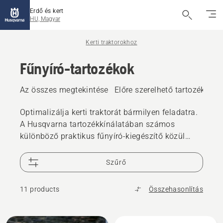
Erdő és kert
HU, Magyar
Kerti traktorokhoz
Fűnyíró-tartozékok
Az összes megtekintése
Előre szerelhető tartozékok
Optimalizálja kerti traktorát bármilyen feladatra.
A Husqvarna tartozékkínálatában számos
különböző praktikus fűnyíró-kiegészítő közül
válogathat.
Szűrő
11 products
Összehasonlítás
All