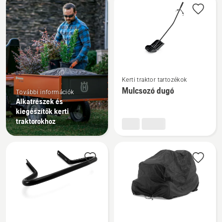
products
További
Kerti traktor tartozékok
részletek
Mulcsozó dugó
További információk
a(z)
Alkatrészek és
Mulcsozó
kiegészítők kerti
dugó
traktorokhoz
termékről
További
További