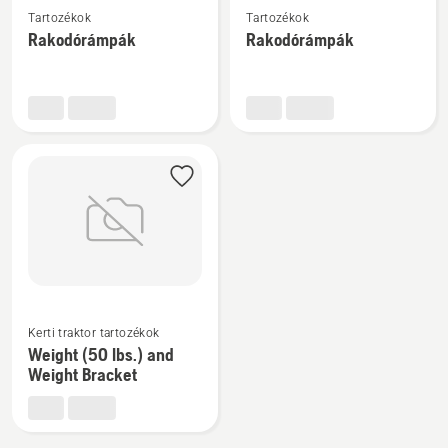
Tartozékok
Tartozékok
részletek
részletek
Rakodórámpák
Rakodórámpák
a(z)
a(z)
Rakodórámpák
Rakodórámpák
termékről
termékről
További
részletek
Kerti traktor tartozékok
a(z)
Weight (50 lbs.) and
Weight
Weight Bracket
(50
lbs.)
and