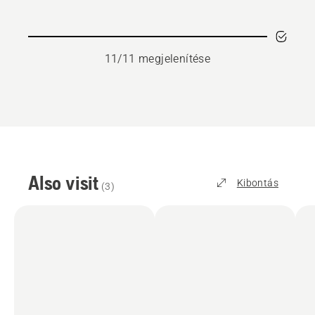
Weight
Bracket
termékről
11/11 megjelenítése
Also visit
Kibontás
(
3
)