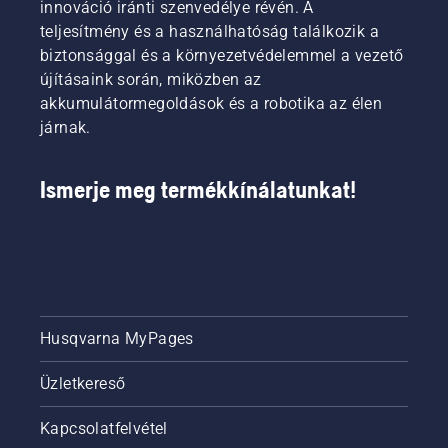
innováció iránti szenvedélye révén. A
teljesítmény és a használhatóság találkozik a
biztonsággal és a környezetvédelemmel a vezető
újításaink során, miközben az
akkumulátormegoldások és a robotika az élen
járnak.
Ismerje meg termékkínálatunkat!
Husqvarna MyPages
Üzletkereső
Kapcsolatfelvétel