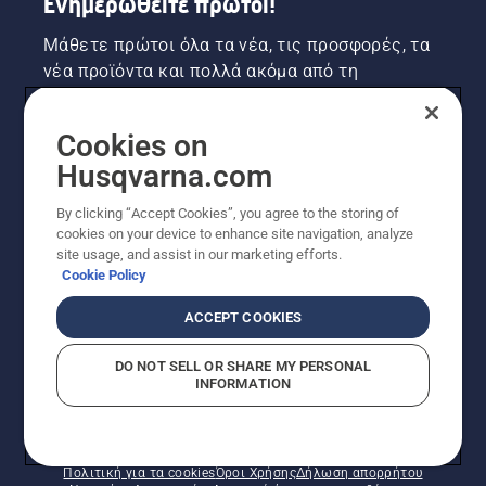
Ενημερωθείτε πρώτοι!
Μάθετε πρώτοι όλα τα νέα, τις προσφορές, τα
νέα προϊόντα και πολλά ακόμα από τη
Husqvarna! Κάντε εγγραφή στο newsletter μας
εδώ.
Cookies on
Husqvarna.com
ΕΓΓΡΑΦΉ ΣΤΟ ΕΝΗΜΕΡΩΤΙΚΌ ΔΕΛΤΊΟ
By clicking “Accept Cookies”, you agree to the storing of
cookies on your device to enhance site navigation, analyze
site usage, and assist in our marketing efforts.
Cookie Policy
ACCEPT COOKIES
DO NOT SELL OR SHARE MY PERSONAL
INFORMATION
© Husqvarna AB (δημοσ.) Με την επιφύλαξη παντός
δικαιώματος. Οι εμφανιζόμενες τιμές είναι οι
συνιστώμενες τιμές λιανικής.
Πολιτική για τα cookies
Όροι Χρήσης
Δήλωση απορρήτου