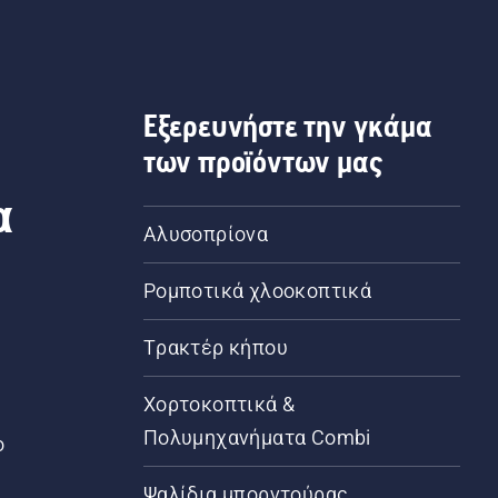
Εξερευνήστε την γκάμα
των προϊόντων μας
α
Αλυσοπρίονα
Ρομποτικά χλοοκοπτικά
Τρακτέρ κήπου
α
Χορτοκοπτικά &
Πολυμηχανήματα Combi
ο
Ψαλίδια μπορντούρας