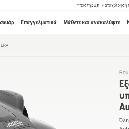
Υποστήριξη
Καταχώρηση 
εσουάρ
Επαγγελματικά
Μάθετε και ανακαλύψτε
NERA
Ρομ
Εξ
υπ
A
Όλη
Aut