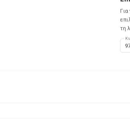
Για
επι
τη 
Κω