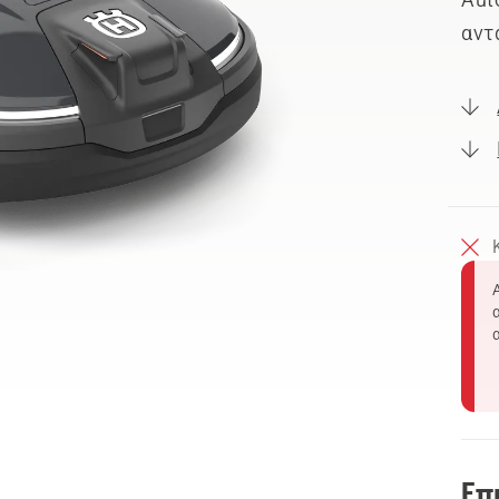
αντ
Επ