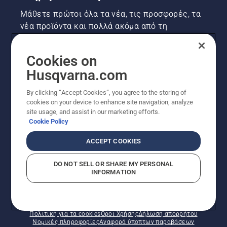
Μάθετε πρώτοι όλα τα νέα, τις προσφορές, τα
νέα προϊόντα και πολλά ακόμα από τη
Husqvarna! Κάντε εγγραφή στο newsletter μας
εδώ.
Cookies on
Husqvarna.com
ΕΓΓΡΑΦΉ ΣΤΟ ΕΝΗΜΕΡΩΤΙΚΌ ΔΕΛΤΊΟ
By clicking “Accept Cookies”, you agree to the storing of
cookies on your device to enhance site navigation, analyze
site usage, and assist in our marketing efforts.
Cookie Policy
ACCEPT COOKIES
DO NOT SELL OR SHARE MY PERSONAL
INFORMATION
© Husqvarna AB (δημοσ.) Με την επιφύλαξη παντός
δικαιώματος. Οι εμφανιζόμενες τιμές είναι οι
συνιστώμενες τιμές λιανικής.
Πολιτική για τα cookies
Όροι Χρήσης
Δήλωση απορρήτου
Νομικές πληροφορίες
Αναφορά ύποπτων παραβάσεων