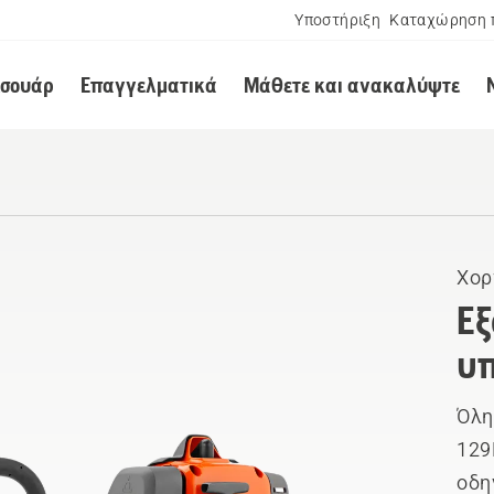
Υποστήριξη
Καταχώρηση 
εσουάρ
Επαγγελματικά
Μάθετε και ανακαλύψτε
Χορ
Εξ
υπ
Όλη
129
οδη