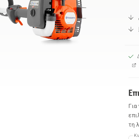
Επ
Για
επι
τη 
Κω