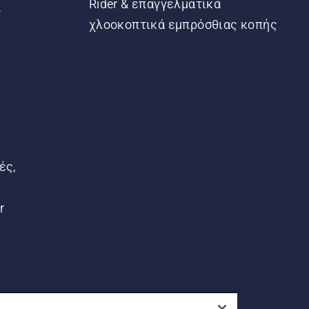
Rider & επαγγελματικά
ς
χλοοκοπτικά εμπρόσθιας κοπής
ές,
r