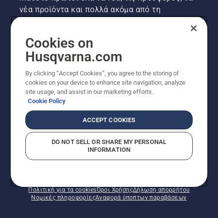
νέα προϊόντα και πολλά ακόμα από τη
Husqvarna! Κάντε εγγραφή στο newsletter μας
εδώ.
Cookies on
Husqvarna.com
ΕΓΓΡΑΦΉ ΣΤΟ ΕΝΗΜΕΡΩΤΙΚΌ ΔΕΛΤΊΟ
By clicking “Accept Cookies”, you agree to the storing of
cookies on your device to enhance site navigation, analyze
site usage, and assist in our marketing efforts.
Cookie Policy
ACCEPT COOKIES
DO NOT SELL OR SHARE MY PERSONAL
INFORMATION
© Husqvarna AB (δημοσ.) Με την επιφύλαξη παντός
δικαιώματος. Οι εμφανιζόμενες τιμές είναι οι
συνιστώμενες τιμές λιανικής.
Πολιτική για τα cookies
Όροι Χρήσης
Δήλωση απορρήτου
Νομικές πληροφορίες
Αναφορά ύποπτων παραβάσεων