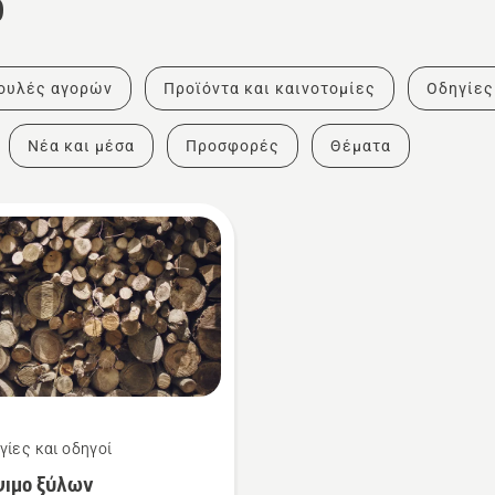
ο
ουλές αγορών
Προϊόντα και καινοτομίες
Οδηγίες
Νέα και μέσα
Προσφορές
Θέματα
γίες και οδηγοί
ψιμο ξύλων