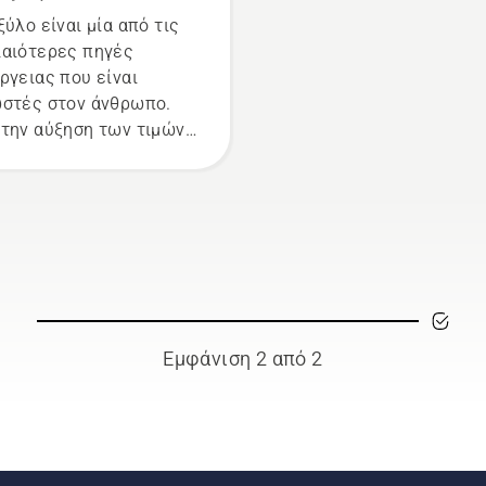
ξύλο είναι μία από τις
αιότερες πηγές
ργειας που είναι
στές στον άνθρωπο.
την αύξηση των τιμών
 ενέργειας, η καύση
ου έχει αποκτήσει νέα
ασία – όχι μόνο ως
ιχείο θαλπωρής, αλλά
 για τη θέρμανση
τιών. Ακολουθούν
ικές συμβουλές που
ουν το κόψιμο, ή
Εμφάνιση 2 από 2
λον το σχίσιμο, των
ων ευκολότερο και
αλέστερο.