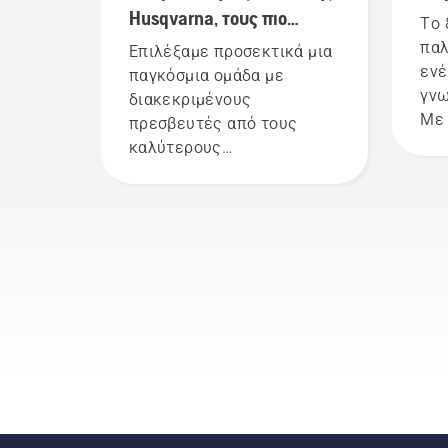
Husqvarna, τους πιο
Το 
απαιτητικούς χρήστες μας
παλ
Επιλέξαμε προσεκτικά μια
ενέ
παγκόσμια ομάδα με
γνω
διακεκριμένους
Με 
πρεσβευτές από τους
της
καλύτερους
ξύλ
επαγγελματίες δασών και
σημ
πάρκων στον κόσμο. Είναι
στο
η ομάδα Η. Και είναι οι πιο
και
απαιτητικοί χρήστες μας.
σπι
μερ
κάν
μάλ
ξύλ
ασφ