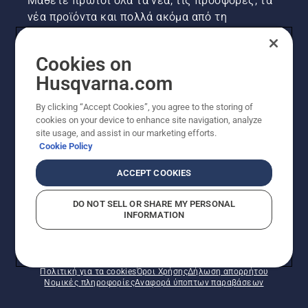
Μάθετε πρώτοι όλα τα νέα, τις προσφορές, τα
νέα προϊόντα και πολλά ακόμα από τη
Husqvarna! Κάντε εγγραφή στο newsletter μας
εδώ.
Cookies on
Husqvarna.com
ΕΓΓΡΑΦΉ ΣΤΟ ΕΝΗΜΕΡΩΤΙΚΌ ΔΕΛΤΊΟ
By clicking “Accept Cookies”, you agree to the storing of
cookies on your device to enhance site navigation, analyze
site usage, and assist in our marketing efforts.
Cookie Policy
ACCEPT COOKIES
DO NOT SELL OR SHARE MY PERSONAL
INFORMATION
© Husqvarna AB (δημοσ.) Με την επιφύλαξη παντός
δικαιώματος. Οι εμφανιζόμενες τιμές είναι οι
συνιστώμενες τιμές λιανικής.
Πολιτική για τα cookies
Όροι Χρήσης
Δήλωση απορρήτου
Νομικές πληροφορίες
Αναφορά ύποπτων παραβάσεων