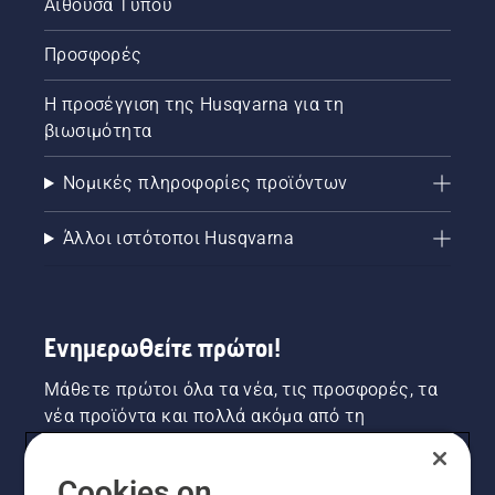
την
Αίθουσα Τύπου
από ένα
γηπέδου
επόμενη
επικαθήμενο
στο
χρονιά.
Προσφορές
περιστροφικό
εθνικό
περιστροφικό
στάδιο
Η προσέγγιση της Husqvarna για τη
χλοοκοπτικό
αγώνων
στο
ποδοσφαίρου
βιωσιμότητα
υπόλοιπο.
της
Ποιος
Σουηδίας,
Νομικές πληροφορίες προϊόντων
θα
το
δημιουργήσει
Friends
Άλλοι ιστότοποι Husqvarna
τον
Arena.
καλύτερο
Είστε
ποδοσφαιρικό
έτοιμοι;
χλοοτάπητα;
Ας
ξεκινήσουμε.
Ενημερωθείτε πρώτοι!
Μάθετε πρώτοι όλα τα νέα, τις προσφορές, τα
νέα προϊόντα και πολλά ακόμα από τη
Husqvarna! Κάντε εγγραφή στο newsletter μας
εδώ.
Cookies on