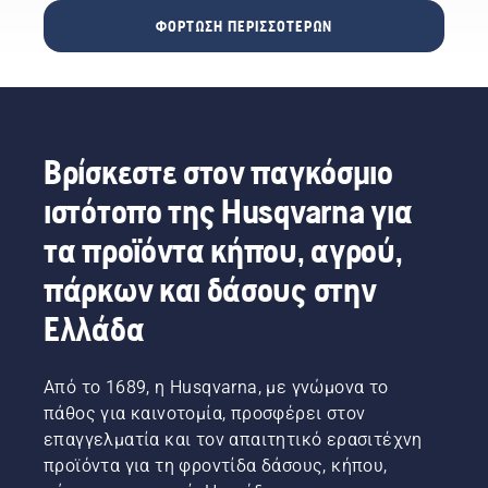
περίπτωση,
μήνες,
και μια
ΦΌΡΤΩΣΗ ΠΕΡΙΣΣΌΤΕΡΩΝ
ποια
έχουμε
προετοιμασία
είναι τα
επιτέλους
για τους
οφέλη;"
την
πιο
Η φράση
απάντηση
δροσερούς
αυτή
στο
μήνες
προέρχεται
ερώτημα:
που
Βρίσκεστε στον παγκόσμιο
από τον
Το
ακολουθούν
Simeon
γήπεδο
– είναι η
ιστότοπο της Husqvarna για
Liljenberg,
ποδοσφαίρου
βάση για
επικεφαλής
στο
να
τα προϊόντα κήπου, αγρού,
συντηρητή
οποίο
έχουμε
γηπέδου
χρησιμοποιείται
πάρκων και δάσους στην
τους
στο
ένα
καλύτερους
εθνικό
ρομποτικό
Ελλάδα
χλοοτάπητες
στάδιο
χλοοκοπτικό
την
αγώνων
Automower®
άνοιξη!
ποδοσφαίρου
θα έχει
Από το 1689, η Husqvarna, με γνώμονα το
Παρακάτω
της
καλύτερο
σάς
πάθος για καινοτομία, προσφέρει στον
Σουηδίας,
χλοοτάπητα
δίνονται
επαγγελματία και τον απαιτητικό ερασιτέχνη
Friends
από ένα
μερικές
προϊόντα για τη φροντίδα δάσους, κήπου,
Arena.
γήπεδο
εύκολες