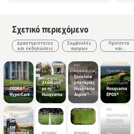
Σχετικό περιεχόμενο
Δραστηριότητες
Συμβουλές
Προϊόντα
και εκδηλώσεις
αγορών
και
καινοτομίες
Προϊόντα
Προϊόντα
και
Προϊόντα
και
καινοτομίες
Προϊόντα
Εργαλεία
και
καινοτομίες
και
Χλοοκοπή
μπαταρίας
καινοτομίες
καινοτομίες
Προϊόντα
CEORA®
με τη
Husqvarna
Husqvarna
και
HyperCare
Husqvarna
Aspire™
EPOS®
καινοτομίες
Υπηρεσίες
Προϊόντα
Husqvarna
και
Fleet
καινοτομίες
Services™
Η ιστορία
για
καινοτομίας
ρομποτικά
του
Ιστορίες
Ιστορίες