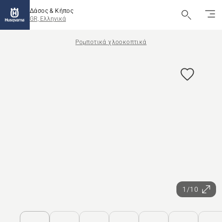
Δάσος & Κήπος
GR, Ελληνικά
Ρομποτικά χλοοκοπτικά
1/10