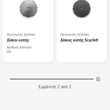
τα
προϊόντα
Δείτε
Δείτε
Πριονωτές λεπίδες
Πριονωτές λεπίδες
περισσότερες
περισσότερες
Δίσκοι κοπής
Δίσκος κοπής Scarlett
λεπτομέρειες
λεπτομέρειες
για
για
Αριθμός δοντιών
22
το
το
Δίσκοι
Δίσκος
κοπής
κοπής
Scarlett
Εμφάνιση 2 από 2