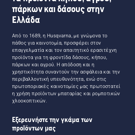
Πιέστε
αλυσίδας
πάρκων και δάσους στην
την τάπα
του
και
αλυσοπρίονού
Ελλάδα
γυρίστε
σας
τη με το
λειτουργεί
χέρι σας
σωστά.
Από το 1689, η Husqvarna, με γνώμονα το
ή
Πρώτα,
χρησιμοποιήστε
πάθος για καινοτομία, προσφέρει στον
ελέγξτε
ένα
τη
επαγγελματία και τον απαιτητικό ερασιτέχνη
κατσαβίδι,
στάθμη
προϊόντα για τη φροντίδα δάσους, κήπου,
αν
λαδιού.
πάρκων και αγρού. Η απόδοση και η
απαιτείται.
Εκκινήστε
χρηστικότητα συναντούν την ασφάλεια και την
το
περιβαλλοντική υπευθυνότητα, ενώ στις
αλυσοπρίονο
και
πρωτοποριακές καινοτομίες μας πρωτοστατεί
διασφαλίστε
η χρήση προϊόντων μπαταρίας και ρομποτικών
ότι το
χλοοκοπτικών.
φρένο
αλυσίδας
είναι
Εξερευνήστε την γκάμα των
απενεργοποιημένο.
προϊόντων μας
Αυξήστε
τις