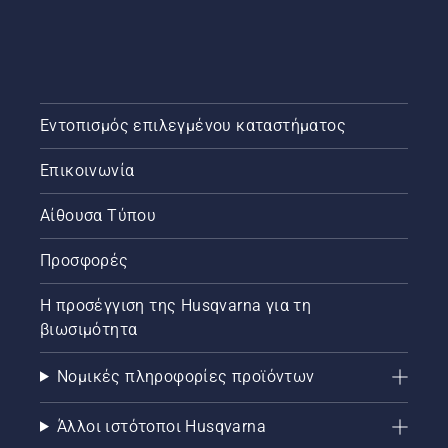
στροφές
του
κινητήρα
του
αλυσοπρίονου
λίγα
Εντοπισμός επιλεγμένου καταστήματος
εκατοστά
από τον
Επικοινωνία
κορμό
ενός
Αίθουσα Τύπου
δέντρου.
Το λάδι
στον
Προσφορές
κορμό
υποδεικνύει
Η προσέγγιση της Husqvarna για τη
ότι το
βιωσιμότητα
σύστημα
λίπανσης
λειτουργεί.
Νομικές πληροφορίες προϊόντων
Άλλοι ιστότοποι Husqvarna