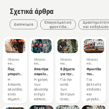
Σχετικά άρθρα
Επαγγελματική
Δραστηριότητ
Δασοκομία
φροντίδα
και εκδηλώσε
δέντρων
Οδηγίες
Οδηγίες
Οδηγίες
Οδηγίες
και
και
και
και
οδηγοί
οδηγοί
οδηγοί
οδηγοί
Πώς
Απαιτήσεις
6 βήματα
Φροντίδα
μπορείτε
ασφαλείας
για την
του
να
για τη
επιτυχή
εξοπλισμού
Ιστορίες
Η
Η χρήση
Για την
Για
ελέγξετε
χρήση
κοπή
κοπής
και
λίπανση
των
κοπή
βέλτιστες
ότι η
των
δέντρων
έμπνευση
αλυσίδας
αλυσοπρίονων
των
επιδόσεις
λίπανση
αλυσοπρίονων
Tree
Προϊόντα
Προϊόντα
είναι
ενέχει
δέντρων,
και
αλυσίδας
Talks
και
και
σημαντική
κάποιους
είναι
μεγαλύτερη
λειτουργεί
από τη
καινοτομίες
καινοτομίες
κατά τη
πιθανούς
σημαντικό
διάρκεια,
στο
Τα νέα
#NEWCHAINSAWGENERATION
Husqvarna:
χρήση
κινδύνους.
να
το