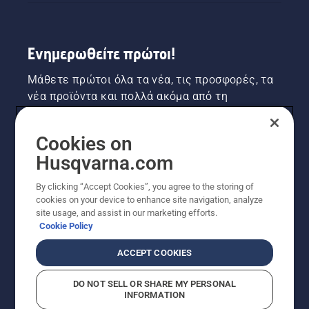
Ενημερωθείτε πρώτοι!
Μάθετε πρώτοι όλα τα νέα, τις προσφορές, τα
νέα προϊόντα και πολλά ακόμα από τη
Husqvarna! Κάντε εγγραφή στο newsletter μας
εδώ.
Cookies on
Husqvarna.com
ΕΓΓΡΑΦΉ ΣΤΟ ΕΝΗΜΕΡΩΤΙΚΌ ΔΕΛΤΊΟ
By clicking “Accept Cookies”, you agree to the storing of
cookies on your device to enhance site navigation, analyze
site usage, and assist in our marketing efforts.
Cookie Policy
ACCEPT COOKIES
DO NOT SELL OR SHARE MY PERSONAL
INFORMATION