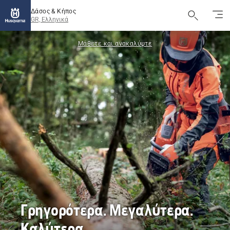
Δάσος & Κήπος
GR, Ελληνικά
Μάθετε και ανακαλύψτε
Γρηγορότερα. Μεγαλύτερα.
Καλύτερα.