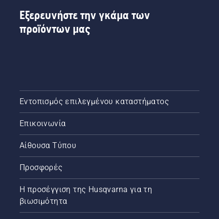
τη
Εξερευνήστε την γκάμα των
στάθμη
προϊόντων μας
λαδιού.
Εκκινήστε
το
αλυσοπρίονο
και
διασφαλίστε
ότι το
φρένο
Εντοπισμός επιλεγμένου καταστήματος
αλυσίδας
είναι
Επικοινωνία
απενεργοποι
Αυξήστε
τις
Αίθουσα Τύπου
στροφές
του
Προσφορές
κινητήρα
του
Η προσέγγιση της Husqvarna για τη
αλυσοπρίονο
βιωσιμότητα
λίγα
εκατοστά