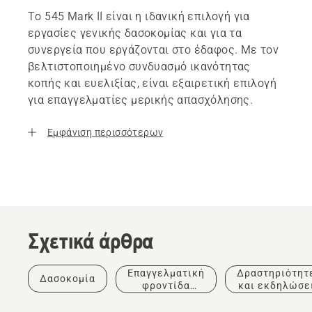
Το 545 Mark II είναι η ιδανική επιλογή για
εργασίες γενικής δασοκομίας και για τα
συνεργεία που εργάζονται στο έδαφος. Με τον
βελτιστοποιημένο συνδυασμό ικανότητας
κοπής και ευελιξίας, είναι εξαιρετική επιλογή
για επαγγελματίες μερικής απασχόλησης.
Εμφάνιση περισσότερων
Σχετικά άρθρα
Ιστορίες
και
έμπνευση
Επαγγελματική
Δραστηριότητ
Δασοκομία
Tree
Προϊόντα
φροντίδα
και εκδηλώσε
Talks
και
δέντρων
από τη
καινοτομίες