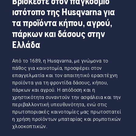
Βρίσκεστε στον παγκόσμιο
αποτελεσματικότητα
τις
κατά την
οδηγίες
ιστότοπο της Husqvarna για
εργασία.
σε αυτό
το
τα προϊόντα κήπου, αγρού,
σύντομο
πάρκων και δάσους στην
βίντεο
για να
Ελλάδα
μάθετε
πώς
μπορείτε
Από το 1689, η Husqvarna, με γνώμονα το
να
ελέγξετε
πάθος για καινοτομία, προσφέρει στον
ότι το
επαγγελματία και τον απαιτητικό ερασιτέχνη
σύστημα
προϊόντα για τη φροντίδα δάσους, κήπου,
λίπανσης
πάρκων και αγρού. Η απόδοση και η
αλυσίδας
χρηστικότητα συναντούν την ασφάλεια και την
του
αλυσοπρίονο
περιβαλλοντική υπευθυνότητα, ενώ στις
σας
πρωτοποριακές καινοτομίες μας πρωτοστατεί
λειτουργεί
η χρήση προϊόντων μπαταρίας και ρομποτικών
σωστά.
χλοοκοπτικών.
Πρώτα,
ελέγξτε