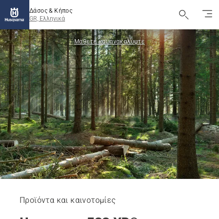
Δάσος & Κήπος
GR, Ελληνικά
Μάθετε και ανακαλύψτε
Προϊόντα και καινοτομίες