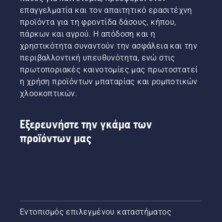
της
επαγγελματία και τον απαιτητικό ερασιτέχνη
Lucas
προϊόντα για τη φροντίδα δάσους, κήπου,
Tree
πάρκων και αγρού. Η απόδοση και η
Experts,
χρηστικότητα συναντούν την ασφάλεια και την
αποφάσισε
περιβαλλοντική υπευθυνότητα, ενώ στις
σε
πρώιμο
πρωτοποριακές καινοτομίες μας πρωτοστατεί
στάδιο
η χρήση προϊόντων μπαταρίας και ρομποτικών
να
χλοοκοπτικών.
επενδύσει
σε
πριόνια
Εξερευνήστε την γκάμα των
Husqvarna
προϊόντων μας
με το
μοναδικό
φρένο
αλυσίδας
TrioBrake.
Αποδείχθηκε
μια
επικερδής
Εντοπισμός επιλεγμένου καταστήματος
επένδυση.