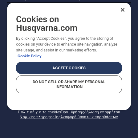
Husqvarna! Κάντε εγγραφή στο newsletter μας
εδώ.
Cookies on
Husqvarna.com
ΕΓΓΡΑΦΉ ΣΤΟ ΕΝΗΜΕΡΩΤΙΚΌ ΔΕΛΤΊΟ
By clicking “Accept Cookies”, you agree to the storing of
cookies on your device to enhance site navigation, analyze
site usage, and assist in our marketing efforts.
Cookie Policy
ACCEPT COOKIES
DO NOT SELL OR SHARE MY PERSONAL
INFORMATION
© Husqvarna AB (δημοσ.) Με την επιφύλαξη παντός
δικαιώματος. Οι εμφανιζόμενες τιμές είναι οι
συνιστώμενες τιμές λιανικής.
Πολιτική για τα cookies
Όροι Χρήσης
Δήλωση απορρήτου
Νομικές πληροφορίες
Αναφορά ύποπτων παραβάσεων