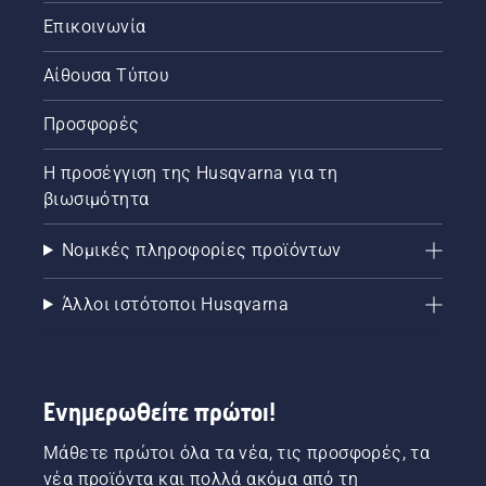
Ο
Επικοινωνία
χρήστης
αλυσοπρίονου
Bill
Αίθουσα Τύπου
Raleigh
και οι
Προσφορές
συνάδελφοι
του
Η προσέγγιση της Husqvarna για τη
εργάζονται
βιωσιμότητα
τώρα
πιο
έξυπνα -
Νομικές πληροφορίες προϊόντων
χρησιμοποιώντας
καλύτερες
Άλλοι ιστότοποι Husqvarna
τεχνικές
εργασίας
και
δουλεύοντας
με
Ενημερωθείτε πρώτοι!
μεγαλύτερη
ασφάλεια
Μάθετε πρώτοι όλα τα νέα, τις προσφορές, τα
και
νέα προϊόντα και πολλά ακόμα από τη
εργονομία.