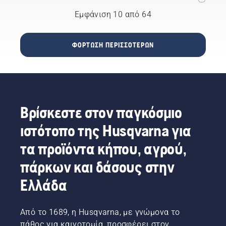
και
την ισχύ
την
κλαδιά
και τη
Εμφάνιση 10 από 64
ταλαιπωρία.
κατά
ροπή
μήκος
που
μιας
χρειάζεστε
ΦΌΡΤΩΣΗ ΠΕΡΙΣΣΌΤΕΡΩΝ
διαδρομής
χάρη
καλωδίων
στην
υψηλής
εξαιρετικά
τάσης.
αποδοτική
Είναι μια
καύση.
σκληρή
Βρίσκεστε στον παγκόσμιο
δουλειά
που
ιστότοπο της Husqvarna για
απαιτεί
υψηλή
τα προϊόντα κήπου, αγρού,
ακρίβεια
πάρκων και δάσους στην
ανά
πάσα
Ελλάδα
στιγμή.
Ο Gerry
Breton,
Από το 1689, η Husqvarna, με γνώμονα το
Διευθυντής
πάθος για καινοτομία, προσφέρει στον
Ασφάλειας