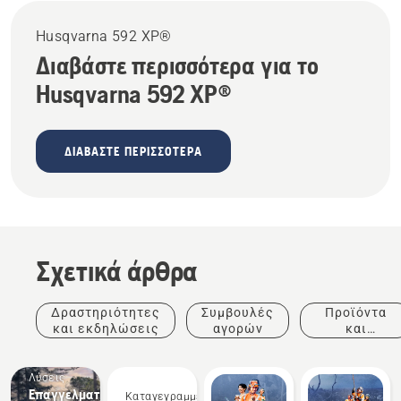
Husqvarna 592 XP®
Διαβάστε περισσότερα για το
Husqvarna 592 XP®
ΔΙΑΒΆΣΤΕ ΠΕΡΙΣΣΌΤΕΡΑ
Σχετικά άρθρα
Δραστηριότητες
Συμβουλές
Προϊόντα
και εκδηλώσεις
αγορών
και
καινοτομίες
Λύσεις
Επαγγελματικός
Καταγεγραμμένες