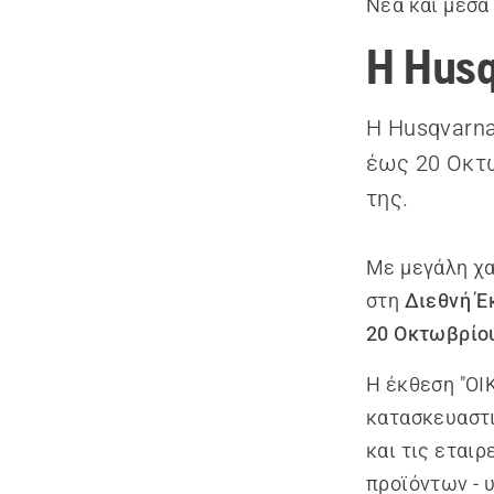
Νέα και μέσα
Η Husq
H Husqvarna
έως 20 Οκτω
της.
Με μεγάλη χα
στη
Διεθνή Έ
20 Οκτωβρίο
Η έκθεση "ΟΙ
κατασκευαστι
και τις εται
προϊόντων - 