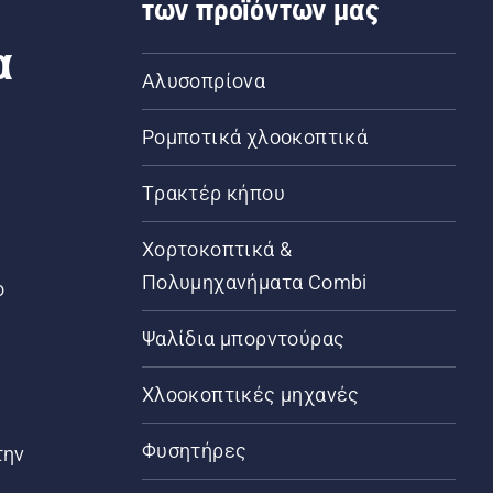
των προϊόντων μας
α
Αλυσοπρίονα
Ρομποτικά χλοοκοπτικά
Τρακτέρ κήπου
α
Χορτοκοπτικά &
Πολυμηχανήματα Combi
ο
Ψαλίδια μπορντούρας
Χλοοκοπτικές μηχανές
Φυσητήρες
την