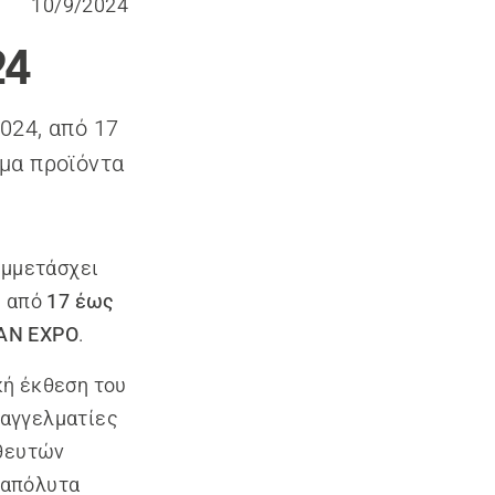
10/9/2024
24
024, από 17
μα προϊόντα
υμμετάσχει
ί από
17 έως
TAN EXPO
.
κή έκθεση του
παγγελματίες
ηθευτών
α απόλυτα