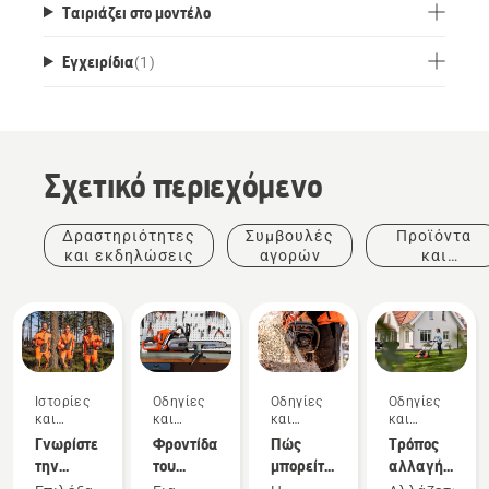
σκάλες σε εξαιρετικά ζεστές ή κρύες
Ταιριάζει στο μοντέλο
συνθήκες.
Εγχειρίδια
(
1
)
Σχετικό περιεχόμενο
Δραστηριότητες
Συμβουλές
Προϊόντα
και εκδηλώσεις
αγορών
και
καινοτομίες
Ιστορίες
Οδηγίες
Οδηγίες
Οδηγίες
και
και
και
και
έμπνευση
οδηγοί
οδηγοί
οδηγοί
Γνωρίστε
Φροντίδα
Πώς
Τρόπος
την
του
μπορείτε
αλλαγής
ομάδα Η
εξοπλισμού
να
λαδιού