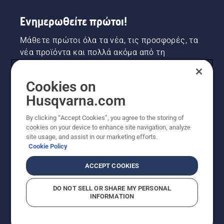
φρένο
Ενημερωθείτε πρώτοι!
αλυσίδας
είναι
απενεργοποιημένο.
Μάθετε πρώτοι όλα τα νέα, τις προσφορές, τα
Αυξήστε
νέα προϊόντα και πολλά ακόμα από τη
τις
Husqvarna! Κάντε εγγραφή στο newsletter μας
στροφές
εδώ.
του
Cookies on
κινητήρα
Husqvarna.com
του
ΕΓΓΡΑΦΉ ΣΤΟ ΕΝΗΜΕΡΩΤΙΚΌ ΔΕΛΤΊΟ
αλυσοπρίονου
By clicking “Accept Cookies”, you agree to the storing of
λίγα
cookies on your device to enhance site navigation, analyze
εκατοστά
site usage, and assist in our marketing efforts.
από τον
Cookie Policy
κορμό
ενός
ACCEPT COOKIES
δέντρου.
Το λάδι
DO NOT SELL OR SHARE MY PERSONAL
στον
INFORMATION
κορμό
© Husqvarna AB (δημοσ.) Με την επιφύλαξη παντός
υποδεικνύει
δικαιώματος. Οι εμφανιζόμενες τιμές είναι οι
ότι το