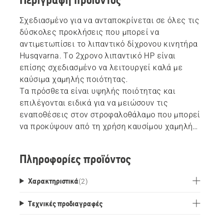
Σχεδιασμένο για να ανταποκρίνεται σε όλες τις
δύσκολες προκλήσεις που μπορεί να
αντιμετωπίσει το λιπαντικό δίχρονου κινητήρα
Husqvarna. Το 2χρονο λιπαντικό HP είναι
επίσης σχεδιασμένο να λειτουργεί καλά με
καύσιμα χαμηλής ποιότητας.
Τα πρόσθετα είναι υψηλής ποιότητας και
επιλέγονται ειδικά για να μειώσουν τις
εναποθέσεις στον στροφαλοθάλαμο που μπορεί
να προκύψουν από τη χρήση καυσίμου χαμηλής
ποιότητας.
Το λάδι έχει σχεδιαστεί για να ταιριάζει σε
Πληροφορίες προϊόντος
ολόκληρη τη γκάμα προϊόντων των δίχρονων
προϊόντων μας – από το μικρότερο τρίμερ που
Χαρακτηριστικά
(
2
)
χρησιμοποιείται όλη την ημέρα έως
το μεγαλύτερο αλυσοπρίονο που
Τεχνικές προδιαγραφές
χρησιμοποιείται για βαριές υλοτομίες και