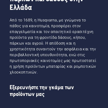
χρήστες
λάμα
συχνά.
Ελλάδα
μας.
χωρίς
Υπάρχουν
τριβή.
δύο
Αυτό
τρόποι
Από το 1689, η Husqvarna, με γνώμονα το
παρατείνει
αποστράγγισ
πάθος για καινοτομία, προσφέρει στον
τη
του
επαγγελματία και τον απαιτητικό ερασιτέχνη
διάρκεια
λαδιού,
προϊόντα για τη φροντίδα δάσους, κήπου,
ζωής
οι οποίοι
της
εμφανίζονται
πάρκων και αγρού. Η απόδοση και η
λάμας
και οι
χρηστικότητα συναντούν την ασφάλεια και την
και της
δύο σε
περιβαλλοντική υπευθυνότητα, ενώ στις
αλυσίδας.
αυτό το
πρωτοποριακές καινοτομίες μας πρωτοστατεί
Ακολουθήστε
βίντεο.
η χρήση προϊόντων μπαταρίας και ρομποτικών
τις
οδηγίες
χλοοκοπτικών.
σε αυτό
το
σύντομο
Εξερευνήστε την γκάμα των
βίντεο
προϊόντων μας
για να
μάθετε
πώς