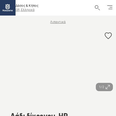
Δάσος & Κήπος
GR, Ελληνικά
Λιπαντικά
1/2
Λάδι δίχρονου, HP