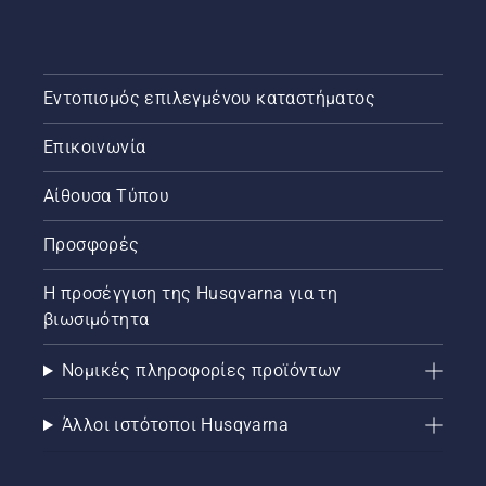
μπορείτε
να
ελέγξετε
ότι το
σύστημα
Εντοπισμός επιλεγμένου καταστήματος
λίπανσης
αλυσίδας
Επικοινωνία
του
αλυσοπρίονού
Αίθουσα Τύπου
σας
λειτουργεί
Προσφορές
σωστά.
Πρώτα,
ελέγξτε
Η προσέγγιση της Husqvarna για τη
τη
βιωσιμότητα
στάθμη
λαδιού.
Νομικές πληροφορίες προϊόντων
Εκκινήστε
το
αλυσοπρίονο
Άλλοι ιστότοποι Husqvarna
και
διασφαλίστε
ότι το