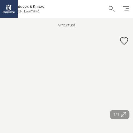
Δάσος & Κήπος
GR, Ελληνικά
Λιπαντικά
1/1