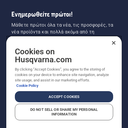
Ενημερωθείτε πρώτοι!
Μάθετε πρώτοι όλα τα νέα, τις προσφορές, τα
νέα προϊόντα και πολλά ακόμα από τη
Husqvarna! Κάντε εγγραφή στο newsletter μας
εδώ.
Cookies on
Husqvarna.com
ΕΓΓΡΑΦΉ ΣΤΟ ΕΝΗΜΕΡΩΤΙΚΌ ΔΕΛΤΊΟ
By clicking “Accept Cookies”, you agree to the storing of
cookies on your device to enhance site navigation, analyze
site usage, and assist in our marketing efforts.
Cookie Policy
ACCEPT COOKIES
DO NOT SELL OR SHARE MY PERSONAL
INFORMATION
© Husqvarna AB (δημοσ.) Με την επιφύλαξη παντός
δικαιώματος. Οι εμφανιζόμενες τιμές είναι οι