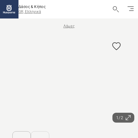
Δάσος & Κήπος
GR, Ελληνικά
Λάμες
1/2