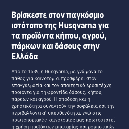
οδηγίες
και θα
σε αυτό
μπορείτε
Βρίσκεστε στον παγκόσμιο
το
να
σύντομο
συγκεντρωθείτε
ιστότοπο της Husqvarna για
βίντεο
άφοβα
για να
στις
τα προϊόντα κήπου, αγρού,
μάθετε
εργασίες
πώς
πάρκων και δάσους στην
σας.
μπορείτε
να
Ελλάδα
ελέγξετε
ότι το
σύστημα
Από το 1689, η Husqvarna, με γνώμονα το
λίπανσης
πάθος για καινοτομία, προσφέρει στον
αλυσίδας
επαγγελματία και τον απαιτητικό ερασιτέχνη
του
προϊόντα για τη φροντίδα δάσους, κήπου,
αλυσοπρίονο
σας
πάρκων και αγρού. Η απόδοση και η
λειτουργεί
χρηστικότητα συναντούν την ασφάλεια και την
σωστά.
περιβαλλοντική υπευθυνότητα, ενώ στις
Πρώτα,
πρωτοποριακές καινοτομίες μας πρωτοστατεί
ελέγξτε
η χρήση προϊόντων μπαταρίας και ρομποτικών
τη