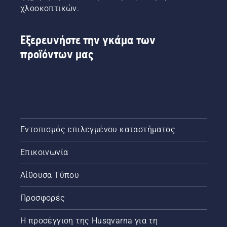
στάθμη
χλοοκοπτικών.
λαδιού.
Εκκινήστε
το
Εξερευνήστε την γκάμα των
αλυσοπρίονο
προϊόντων μας
και
διασφαλίστε
ότι το
φρένο
αλυσίδας
είναι
απενεργοποι
Αυξήστε
Εντοπισμός επιλεγμένου καταστήματος
τις
στροφές
Επικοινωνία
του
κινητήρα
Αίθουσα Τύπου
του
αλυσοπρίονο
Προσφορές
λίγα
εκατοστά
από τον
Η προσέγγιση της Husqvarna για τη