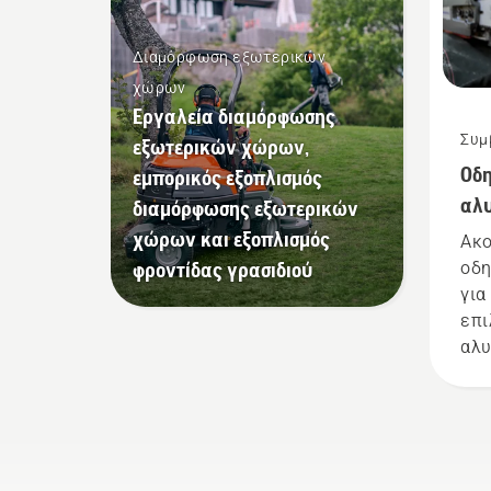
Διαμόρφωση εξωτερικών
χώρων
Εργαλεία διαμόρφωσης
Συμ
εξωτερικών χώρων,
Οδη
εμπορικός εξοπλισμός
αλυ
διαμόρφωσης εξωτερικών
χώρων και εξοπλισμός
Ακο
φροντίδας γρασιδιού
οδη
για
επι
αλυ
που