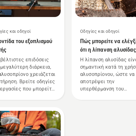
γίες και οδηγοί
Οδηγίες και οδηγοί
ντίδα του εξοπλισμού
Πώς μπορείτε να ελέγξ
πής
ότι η λίπανση αλυσίδας
λειτουργεί στο
 βέλτιστες επιδόσεις
Η λίπανση αλυσίδας είν
αλυσοπρίονό σας
 μεγαλύτερη διάρκεια,
σημαντική κατά τη χρή
αλυσοπρίονο χρειάζεται
αλυσοπρίονου, ώστε να
τήρηση. Βρείτε οδηγίες
αποτρέψει την
 εργασίες που μπορείτε
υπερθέρμανση του
κάνετε μόνοι σας.
αλυσοπρίονού σας κατά
την κοπή και να
διασφαλίσει ότι κινείτα
γύρω από τη λάμα χωρί
τριβή. Αυτό παρατείνει 
διάρκεια ζωής της λάμ