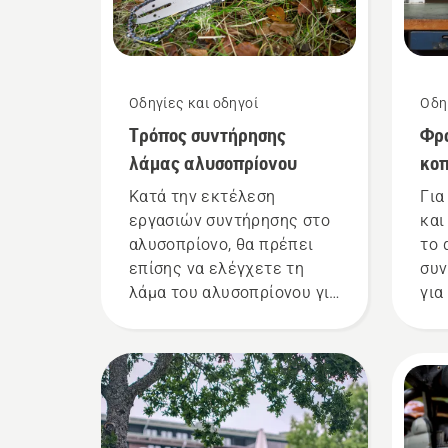
Οδηγίες και οδηγοί
Οδη
Τρόπος συντήρησης
Φρο
λάμας αλυσοπρίονου
κο
Κατά την εκτέλεση
Για
εργασιών συντήρησης στο
και
αλυσοπρίονο, θα πρέπει
το 
επίσης να ελέγχετε τη
συν
λάμα του αλυσοπρίονου για
για
να διαπιστώσετε αν
να 
χρειάζεται συντήρηση ή
αντικατάσταση.