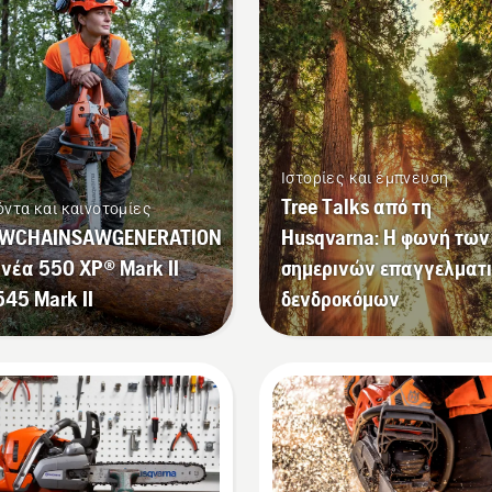
Ιστορίες και έμπνευση
Tree Talks από τη
όντα και καινοτομίες
WCHAINSAWGENERATION
Husqvarna: Η φωνή των
 νέα 550 XP® Mark II
σημερινών επαγγελματ
545 Mark II
δενδροκόμων