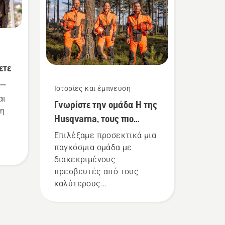
την εργασία.
ετε
Ιστορίες και έμπνευση
αι
Γνωρίστε την ομάδα Η της
ση
Husqvarna, τους πιο
απαιτητικούς χρήστες μας
Επιλέξαμε προσεκτικά μια
παγκόσμια ομάδα με
διακεκριμένους
πρεσβευτές από τους
ι
καλύτερους
ς
επαγγελματίες δασών και
τη
πάρκων στον κόσμο. Είναι
ας
η ομάδα Η. Και είναι οι πιο