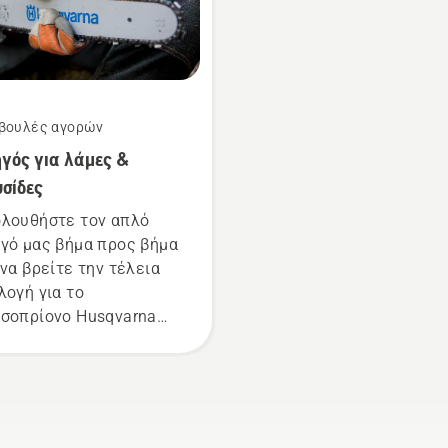
και της αλυσίδας.
Ακολουθήστε τις οδηγί
σε αυτό το σύντομο βίν
για να μάθετε πώς
μπορείτε να ελέγξετε ό
βουλές αγορών
το σύστημα λίπανσης
γός για λάμες &
αλυσίδας του
αλυσοπρίονού σας
σίδες
λειτουργεί σωστά. Πρώ
λουθήστε τον απλό
ελέγξτε τη στάθμη λαδι
γό μας βήμα προς βήμα
Εκκινήστε το αλυσοπρί
 να βρείτε την τέλεια
και διασφαλίστε ότι το
λογή για το
φρένο αλυσίδας είναι
σοπρίονο Husqvarna
απενεργοποιημένο.
 διαθέτετε.
Αυξήστε τις στροφές τ
κινητήρα του
αλυσοπρίονου λίγα
εκατοστά από τον κορμ
ενός δέντρου. Το λάδι 