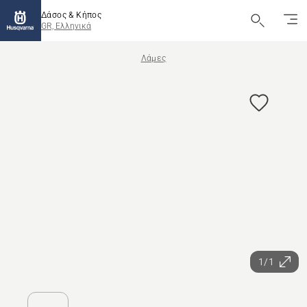
Δάσος & Κήπος
GR, Ελληνικά
Λάμες
1/1