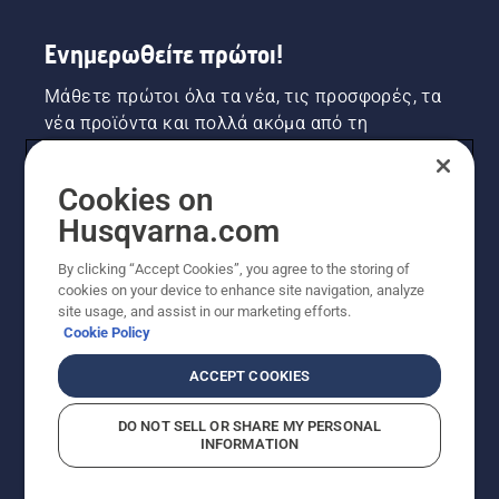
σύστημα
λίπανσης
Ενημερωθείτε πρώτοι!
λειτουργεί.
Μάθετε πρώτοι όλα τα νέα, τις προσφορές, τα
νέα προϊόντα και πολλά ακόμα από τη
Husqvarna! Κάντε εγγραφή στο newsletter μας
εδώ.
Cookies on
Husqvarna.com
ΕΓΓΡΑΦΉ ΣΤΟ ΕΝΗΜΕΡΩΤΙΚΌ ΔΕΛΤΊΟ
By clicking “Accept Cookies”, you agree to the storing of
cookies on your device to enhance site navigation, analyze
site usage, and assist in our marketing efforts.
Cookie Policy
ACCEPT COOKIES
DO NOT SELL OR SHARE MY PERSONAL
INFORMATION
© Husqvarna AB (δημοσ.) Με την επιφύλαξη παντός
δικαιώματος. Οι εμφανιζόμενες τιμές είναι οι