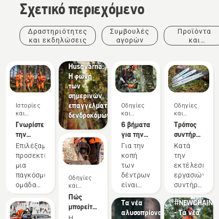
Σχετικό περιεχόμενο
Ιστορίες
και
έμπνευση
Δραστηριότητες
Συμβουλές
Προϊόντα
Tree
και εκδηλώσεις
αγορών
και
Talks
καινοτομίες
από τη
Husqvarna:
Η φωνή
των
σημερινών
επαγγελματιών
Ιστορίες
Οδηγίες
Οδηγίες
και
και
και
δενδροκόμων
έμπνευση
οδηγοί
οδηγοί
Γνωρίστε
6 βήματα
Τρόπος
την
για την
συντήρησης
ομάδα Η
επιτυχή
λάμας
Επιλέξαμε
Για την
Κατά
της
κοπή
αλυσοπρίονου
προσεκτικά
κοπή
την
Husqvarna,
δέντρων
μια
των
εκτέλεση
τους πιο
Προϊόντα
Προϊόντα
παγκόσμια
δέντρων,
εργασιών
Οδηγίες
απαιτητικούς
και
και
ομάδα
είναι
συντήρησης
και
χρήστες
οδηγοί
καινοτομίες
καινοτομίες
με
σημαντικό
στο
Πώς
μας
Τα νέα
#NEWCHAINS
διακεκριμένους
να
αλυσοπρίονο,
μπορείτε
αλυσοπρίονα
- Τα νέα
πρεσβευτές
χρησιμοποιούνται
θα
να
Η