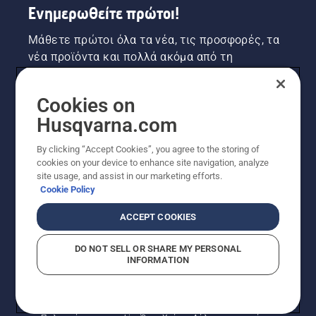
Ενημερωθείτε πρώτοι!
Μάθετε πρώτοι όλα τα νέα, τις προσφορές, τα
νέα προϊόντα και πολλά ακόμα από τη
Husqvarna! Κάντε εγγραφή στο newsletter μας
εδώ.
Cookies on
Husqvarna.com
ΕΓΓΡΑΦΉ ΣΤΟ ΕΝΗΜΕΡΩΤΙΚΌ ΔΕΛΤΊΟ
By clicking “Accept Cookies”, you agree to the storing of
cookies on your device to enhance site navigation, analyze
site usage, and assist in our marketing efforts.
Cookie Policy
ACCEPT COOKIES
DO NOT SELL OR SHARE MY PERSONAL
INFORMATION
© Husqvarna AB (δημοσ.) Με την επιφύλαξη παντός
δικαιώματος. Οι εμφανιζόμενες τιμές είναι οι
συνιστώμενες τιμές λιανικής.