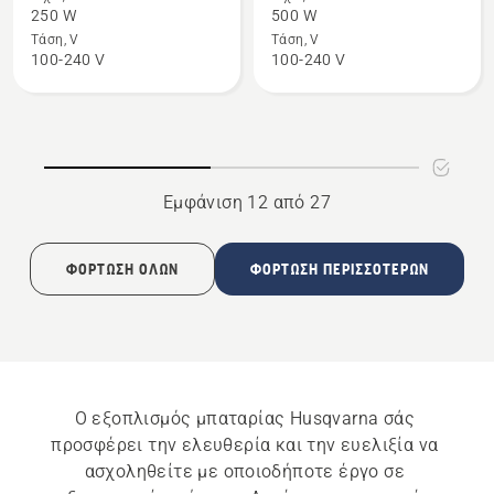
για
για
250 W
500 W
το
το
Τάση, V
Τάση, V
100-240 V
100-240 V
40-
40-
C250
C500X
36V
Εμφάνιση 12 από 27
ΦΌΡΤΩΣΗ ΌΛΩΝ
ΦΌΡΤΩΣΗ ΠΕΡΙΣΣΌΤΕΡΩΝ
Ο εξοπλισμός μπαταρίας Husqvarna σάς 
προσφέρει την ελευθερία και την ευελιξία να 
ασχοληθείτε με οποιοδήποτε έργο σε 