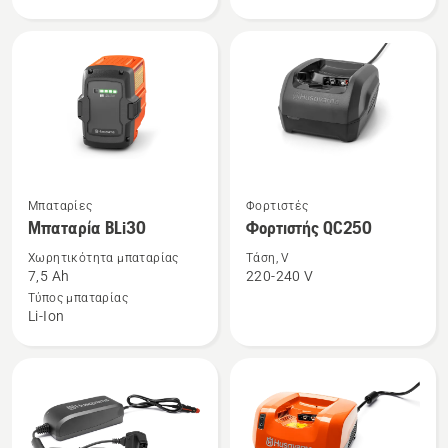
B140
B70
Δείτε
Δείτε
Μπαταρίες
Φορτιστές
περισσότερες
περισσότερες
Μπαταρία BLi30
Φορτιστής QC250
λεπτομέρειες
λεπτομέρειες
Χωρητικότητα μπαταρίας
Τάση, V
για
για
7,5 Ah
220-240 V
το
το
Τύπος μπαταρίας
Li-Ion
Μπαταρία
Φορτιστής
BLi30
QC250