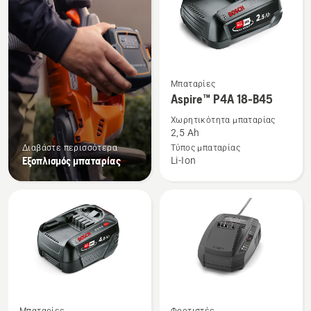
προϊόντα
Δείτε
Μπαταρίες
περισσότερες
Aspire™ P4A 18-B45
λεπτομέρειες
Χωρητικότητα μπαταρίας
για
2,5 Ah
το
Διαβάστε περισσότερα
Τύπος μπαταρίας
Εξοπλισμός μπαταρίας
Li-Ion
Aspire™
P4A
18-
B45
Δείτε
Δείτε