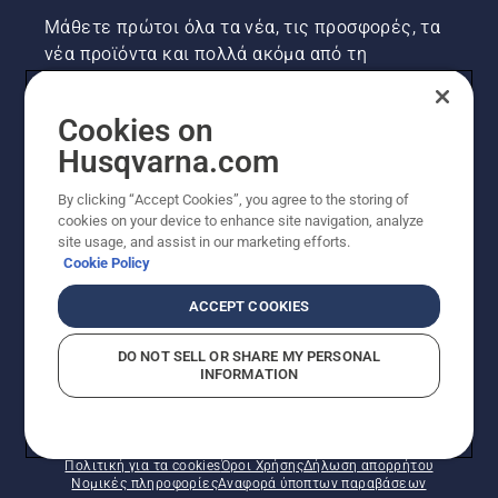
Μάθετε πρώτοι όλα τα νέα, τις προσφορές, τα
νέα προϊόντα και πολλά ακόμα από τη
Husqvarna! Κάντε εγγραφή στο newsletter μας
εδώ.
Cookies on
Husqvarna.com
ΕΓΓΡΑΦΉ ΣΤΟ ΕΝΗΜΕΡΩΤΙΚΌ ΔΕΛΤΊΟ
By clicking “Accept Cookies”, you agree to the storing of
cookies on your device to enhance site navigation, analyze
site usage, and assist in our marketing efforts.
Cookie Policy
ACCEPT COOKIES
DO NOT SELL OR SHARE MY PERSONAL
INFORMATION
© Husqvarna AB (δημοσ.) Με την επιφύλαξη παντός
δικαιώματος. Οι εμφανιζόμενες τιμές είναι οι
συνιστώμενες τιμές λιανικής.
Πολιτική για τα cookies
Όροι Χρήσης
Δήλωση απορρήτου
Νομικές πληροφορίες
Αναφορά ύποπτων παραβάσεων