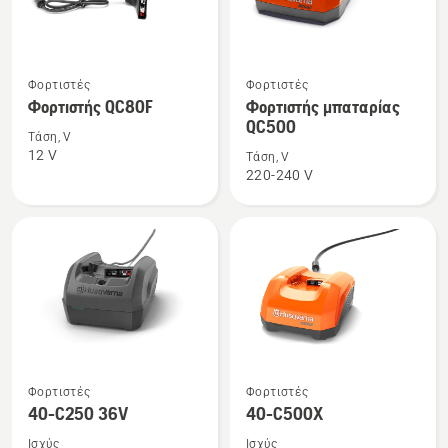
Δείτε
Δείτε
Φορτιστές
Φορτιστές
περισσότερες
περισσότερες
Φορτιστής QC80F
Φορτιστής μπαταρίας
λεπτομέρειες
λεπτομέρειες
QC500
Τάση, V
για
για
12 V
Τάση, V
το
το
220-240 V
Φορτιστής
Φορτιστής
QC80F
μπαταρίας
QC500
Δείτε
Δείτε
Φορτιστές
Φορτιστές
περισσότερες
περισσότερες
40-C250 36V
40-C500X
λεπτομέρειες
λεπτομέρειες
Ισχύς
Ισχύς