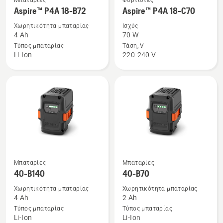
Μπαταρίες
Φορτιστές
περισσότερες
περισσότερες
Aspire™ P4A 18-B72
Aspire™ P4A 18-C70
λεπτομέρειες
λεπτομέρειες
Χωρητικότητα μπαταρίας
Ισχύς
για
για
4 Ah
70 W
το
το
Τύπος μπαταρίας
Τάση, V
Li-Ion
220-240 V
Aspire™
Aspire™
P4A
P4A
18-
18-
B72
C70
Δείτε
Δείτε
Μπαταρίες
Μπαταρίες
περισσότερες
περισσότερες
40-B140
40-B70
λεπτομέρειες
λεπτομέρειες
Χωρητικότητα μπαταρίας
Χωρητικότητα μπαταρίας
για
για
4 Ah
2 Ah
το
το
Τύπος μπαταρίας
Τύπος μπαταρίας
Li-Ion
Li-Ion
40-
40-