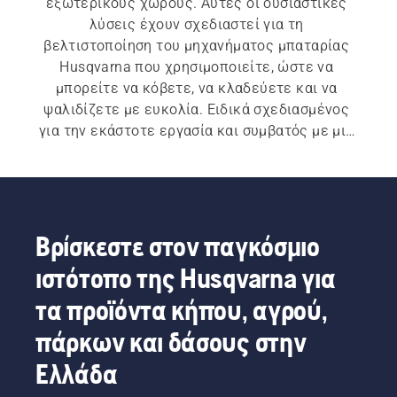
εξωτερικούς χώρους. Αυτές οι ουσιαστικές 
λύσεις έχουν σχεδιαστεί για τη 
βελτιστοποίηση του μηχανήματος μπαταρίας 
Husqvarna που χρησιμοποιείτε, ώστε να 
μπορείτε να κόβετε, να κλαδεύετε και να 
ψαλιδίζετε με ευκολία. Ειδικά σχεδιασμένος 
για την εκάστοτε εργασία και συμβατός με μια 
μεγάλη γκάμα εργαλείων, ο εξοπλισμός 
μπαταρίας Husqvarna είναι η ευελιξία που 
χρειάζεστε για να πετύχετε τις φιλοδοξίες 
σας.
Βρίσκεστε στον παγκόσμιο
ιστότοπο της Husqvarna για
τα προϊόντα κήπου, αγρού,
πάρκων και δάσους στην
Ελλάδα