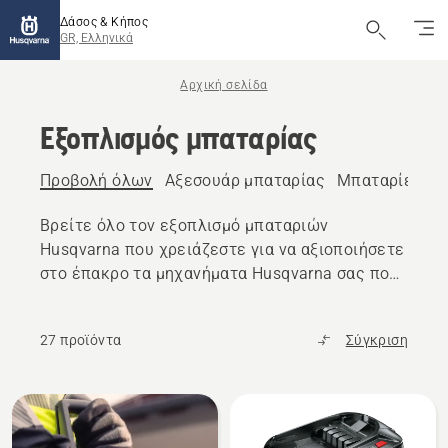
Δάσος & Κήπος
GR, Ελληνικά
Αρχική σελίδα
Εξοπλισμός μπαταρίας
Προβολή όλων
Αξεσουάρ μπαταρίας
Μπαταρίες
Φ
Βρείτε όλο τον εξοπλισμό μπαταριών
Husqvarna που χρειάζεστε για να αξιοποιήσετε
στο έπακρο τα μηχανήματα Husqvarna σας που
λειτουργούν με μπαταρία – από μπαταρίες και
φορτιστές έως αξεσουάρ και κιβώτια
27 προϊόντα
Σύγκριση
μεταφοράς
Όλα
τα