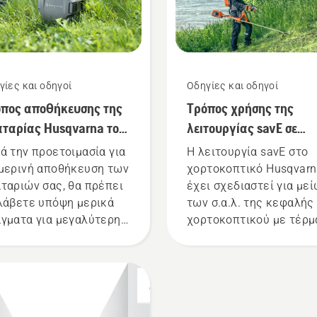
γίες και οδηγοί
Οδηγίες και οδηγοί
πος αποθήκευσης της
Τρόπος χρήσης της
ταρίας Husqvarna τον
λειτουργίας savE σε
ιμώνα
χορτοκοπτικό μπαταρί
ά την προετοιμασία για
Η λειτουργία savE στο
μερινή αποθήκευση των
χορτοκοπτικό Husqvar
ταριών σας, θα πρέπει
έχει σχεδιαστεί για με
λάβετε υπόψη μερικά
των σ.α.λ. της κεφαλής
γματα για μεγαλύτερη
χορτοκοπτικού με τέρμ
ρκεια ζωής των
γκάζι, διατηρώντας
ταριών.
παράλληλα τη ροπή ώσ
να επιτρέπει μεγαλύτε
διάρκεια της μπαταρίας
κατά την κοπή ελαφρού