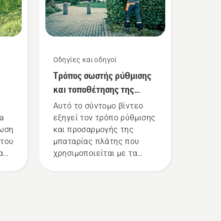
Οδηγίες και οδηγοί
Τρόπος σωστής ρύθμισης
και τοποθέτησης της
ας
μπαταρίας πλάτης
Αυτό το σύντομο βίντεο
na
εξηγεί τον τρόπο ρύθμισης
ίωση
και προσαρμογής της
 του
μπαταρίας πλάτης που
α
χρησιμοποιείται με τα
επαγγελματικά προϊόντα
τε
μπαταρίας Husqvarna. Η
ρη
σωστά τοποθετημένη
μπαταρία πλάτης
εξασφαλίζει πιο άνετη