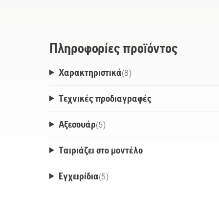
B540X παρέχει την καλύτερη αναλογία 
μπαταριών 36V της Husqvarna. Η ανθεκτ
IPX4 για χρήση παντός καιρού με όλο τ
Husqvarna 36V. Το σύστημα ActiveCool ψ
Πληροφορίες προϊόντος
λειτουργία όσο και κατά τη φόρτιση. Συ
Χαρακτηριστικά
ευέλικτου συστήματος μπαταρίας BLi-X 
(
8
)
τοποθέτησης της μπαταρίας εντός του 
Τεχνικές προδιαγραφές
Αξεσουάρ
(
5
)
Ταιριάζει στο μοντέλο
Εγχειρίδια
(
5
)