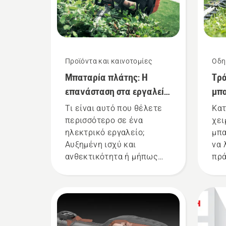
Προϊόντα και καινοτομίες
Οδη
Μπαταρία πλάτης: Η
Τρό
επανάσταση στα εργαλεία
μπα
χειρός με μπαταρία
χε
Τι είναι αυτό που θέλετε
Κατ
περισσότερο σε ένα
χει
ηλεκτρικό εργαλείο;
μπα
Αυξημένη ισχύ και
να 
ανθεκτικότητα ή μήπως
πρά
χαμηλό θόρυβο και μεγάλη
διά
διάρκεια ζωής; Χάρη στη
μπα
λύση με την μπαταρία
πλάτης της εταιρείας μας,
δεν χρειάζεται πλέον να