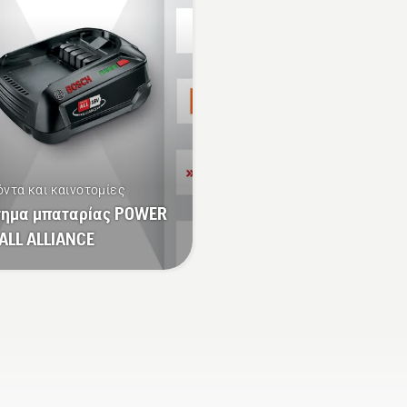
γρασιδιού. Πατήστε απ
ένα κουμπί στο
χορτοκοπτικό μπαταρί
για να ενεργοποιήσετε 
να απενεργοποιήσετε τ
λειτουργία savE.
όντα και καινοτομίες
τημα μπαταρίας POWER
ALL ALLIANCE