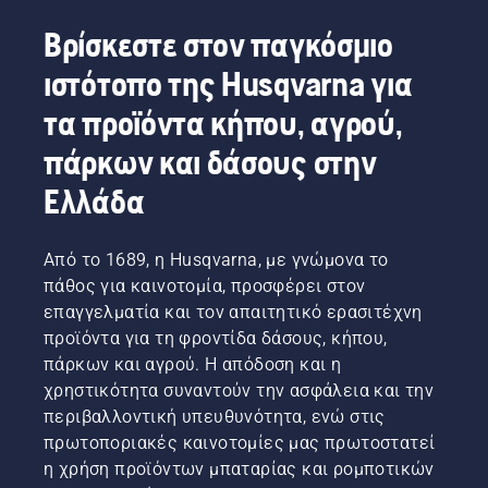
σας. Με
να
ελαφρού
την
τα
διαλέξετε.
γρασιδιού.
κούραση
Βρίσκεστε στον παγκόσμιο
προϊόντα
"Με
Πατήστε
κατά τη
ιστότοπο της Husqvarna για
μπαταρίας
αυτήν τη
απλώς
χρήση,
μπορείτε
λύση τα
ένα
επιτρέποντά
τα προϊόντα κήπου, αγρού,
πλέον
προϊόντα
κουμπί
σας να
να
μπαταρίας
στο
εργάζεστε
πάρκων και δάσους στην
μειώσετε
περνούν
χορτοκοπτικό
για
σημαντικά
σε ένα
μπαταρίας
περισσότερο
Ελλάδα
αυτήν
εντελώς
για να
χρόνο
την
καινούριο
ενεργοποιήσετε
χωρίς
ταλαιπωρία.
επίπεδο",
και να
διακοπές.
Από το 1689, η Husqvarna, με γνώμονα το
λέει ο
απενεργοποιήσετε
πάθος για καινοτομία, προσφέρει στον
Johan
τη
επαγγελματία και τον απαιτητικό ερασιτέχνη
Svennung,
λειτουργία
προϊόντα για τη φροντίδα δάσους, κήπου,
Διευθυντής
savE.
προϊόντων
πάρκων και αγρού. Η απόδοση και η
της
χρηστικότητα συναντούν την ασφάλεια και την
Husqvarna
περιβαλλοντική υπευθυνότητα, ενώ στις
για τα
πρωτοποριακές καινοτομίες μας πρωτοστατεί
ηλεκτρικά
η χρήση προϊόντων μπαταρίας και ρομποτικών
εργαλεία