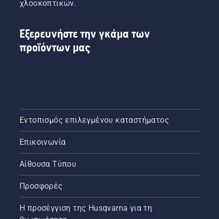
χειρός
χλοοκοπτικών.
και τα
εργαλεία
χειρός
Εξερευνήστε την γκάμα των
με
προϊόντων μας
μπαταρία.
Εντοπισμός επιλεγμένου καταστήματος
Επικοινωνία
Αίθουσα Τύπου
Προσφορές
Η προσέγγιση της Husqvarna για τη