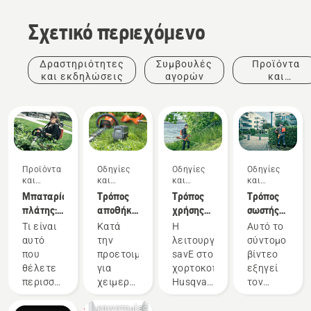
Σχετικό περιεχόμενο
Δραστηριότητες
Συμβουλές
Προϊόντα
και εκδηλώσεις
αγορών
και
καινοτομίες
Προϊόντα
Οδηγίες
Οδηγίες
Οδηγίες
και
και
και
και
καινοτομίες
οδηγοί
οδηγοί
οδηγοί
Μπαταρία
Τρόπος
Τρόπος
Τρόπος
πλάτης:
αποθήκευσης
χρήσης
σωστής
Η
της
της
ρύθμισης
Τι είναι
Κατά
Η
Αυτό το
επανάσταση
μπαταρίας
λειτουργίας
και
αυτό
την
λειτουργία
σύντομο
στα
Husqvarna
savE σε
τοποθέτησης
που
προετοιμασία
savE στο
βίντεο
εργαλεία
τον
χορτοκοπτικό
της
θέλετε
για
χορτοκοπτικό
εξηγεί
χειρός με
χειμώνα
μπαταρίας
μπαταρίας
Προϊόντα
περισσότερο
χειμερινή
Husqvarna
τον
μπαταρία
πλάτης
και
σε ένα
αποθήκευση
έχει
τρόπο
καινοτομίες
ηλεκτρικό
των
σχεδιαστεί
ρύθμισης