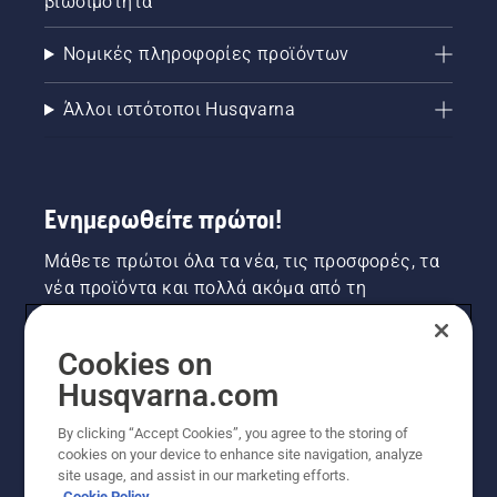
βιωσιμότητα
Νομικές πληροφορίες προϊόντων
Άλλοι ιστότοποι Husqvarna
Ενημερωθείτε πρώτοι!
Μάθετε πρώτοι όλα τα νέα, τις προσφορές, τα
νέα προϊόντα και πολλά ακόμα από τη
Husqvarna! Κάντε εγγραφή στο newsletter μας
εδώ.
Cookies on
Husqvarna.com
ΕΓΓΡΑΦΉ ΣΤΟ ΕΝΗΜΕΡΩΤΙΚΌ ΔΕΛΤΊΟ
By clicking “Accept Cookies”, you agree to the storing of
cookies on your device to enhance site navigation, analyze
site usage, and assist in our marketing efforts.
Cookie Policy