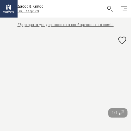
Δάσος & Κήπος
GR, Ελληνικά
Εξαρτήματα για χορτοκοπτικά και θαμνοκοπτικά combi
1/1