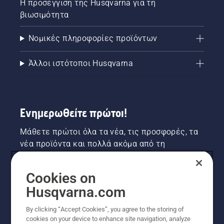
Η προσέγγιση της Husqvarna για τη
βιωσιμότητα
Νομικές πληροφορίες προϊόντων
Άλλοι ιστότοποι Husqvarna
Ενημερωθείτε πρώτοι!
Μάθετε πρώτοι όλα τα νέα, τις προσφορές, τα
νέα προϊόντα και πολλά ακόμα από τη
Husqvarna! Κάντε εγγραφή στο newsletter μας
εδώ.
Cookies on
Husqvarna.com
ΕΓΓΡΑΦΉ ΣΤΟ ΕΝΗΜΕΡΩΤΙΚΌ ΔΕΛΤΊΟ
By clicking “Accept Cookies”, you agree to the storing of
cookies on your device to enhance site navigation, analyze