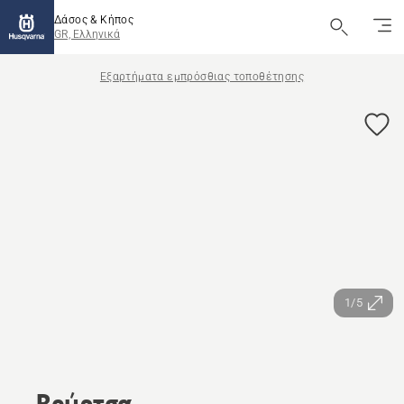
Δάσος & Κήπος
GR, Ελληνικά
Εξαρτήματα εμπρόσθιας τοποθέτησης
1/5
Βούρτσα