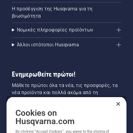
Η προσέγγιση της Husqvarna για τη
βιωσιμότητα
Νομικές πληροφορίες προϊόντων
Άλλοι ιστότοποι Husqvarna
Ενημερωθείτε πρώτοι!
Μάθετε πρώτοι όλα τα νέα, τις προσφορές, τα
νέα προϊόντα και πολλά ακόμα από τη
Husqvarna! Κάντε εγγραφή στο newsletter μας
εδώ.
Cookies on
Husqvarna.com
ΕΓΓΡΑΦΉ ΣΤΟ ΕΝΗΜΕΡΩΤΙΚΌ ΔΕΛΤΊΟ
By clicking “Accept Cookies”, you agree to the storing of