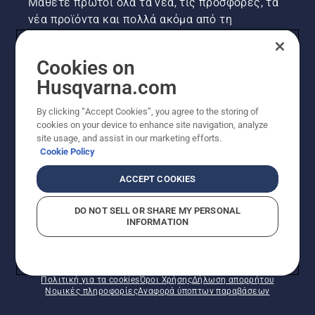
Μάθετε πρώτοι όλα τα νέα, τις προσφορές, τα
νέα προϊόντα και πολλά ακόμα από τη
Husqvarna! Κάντε εγγραφή στο newsletter μας
εδώ.
Cookies on
Husqvarna.com
ΕΓΓΡΑΦΉ ΣΤΟ ΕΝΗΜΕΡΩΤΙΚΌ ΔΕΛΤΊΟ
By clicking “Accept Cookies”, you agree to the storing of
cookies on your device to enhance site navigation, analyze
site usage, and assist in our marketing efforts.
Cookie Policy
ACCEPT COOKIES
DO NOT SELL OR SHARE MY PERSONAL
INFORMATION
© Husqvarna AB (δημοσ.) Με την επιφύλαξη παντός
δικαιώματος. Οι εμφανιζόμενες τιμές είναι οι
συνιστώμενες τιμές λιανικής.
Πολιτική για τα cookies
Όροι Χρήσης
Δήλωση απορρήτου
Νομικές πληροφορίες
Αναφορά ύποπτων παραβάσεων