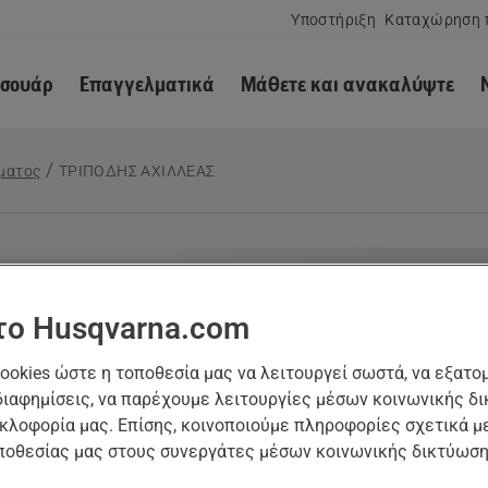
Υποστήριξη
Καταχώρηση 
εσουάρ
Επαγγελματικά
Μάθετε και ανακαλύψτε
ματος
ΤΡΙΠΟΔΗΣ ΑΧΙΛΛΕΑΣ
Σ
το Husqvarna.com
ookies ώστε η τοποθεσία μας να λειτουργεί σωστά, να εξατο
διαφημίσεις, να παρέχουμε λειτουργίες μέσων κοινωνικής δι
κλοφορία μας. Επίσης, κοινοποιούμε πληροφορίες σχετικά μ
ΑΣΤΗΡΙΩΝ),
ποθεσίας μας στους συνεργάτες μέσων κοινωνικής δικτύωση
ΡΝΑΝΙΑΣ,