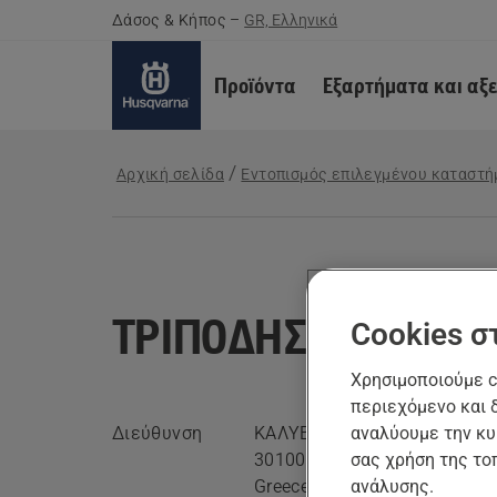
Δάσος & Κήπος
–
GR, Ελληνικά
Προϊόντα
Εξαρτήματα και αξ
Αρχική σελίδα
Εντοπισμός επιλεγμένου καταστή
ΤΡΙΠΟΔΗΣ ΑΧΙΛΛΕΑ
Cookies σ
Χρησιμοποιούμε c
περιεχόμενο και 
αναλύουμε την κυ
Διεύθυνση
ΚΑΛΥΒΙΩΝ 63 (ΟΠΙΣΘΕΝ ΔΙΚ
σας χρήση της το
30100 ΑΓΡΙΝΙΟ, ΑΙΤΩΛΟΑΚΑ
ανάλυσης.
Greece