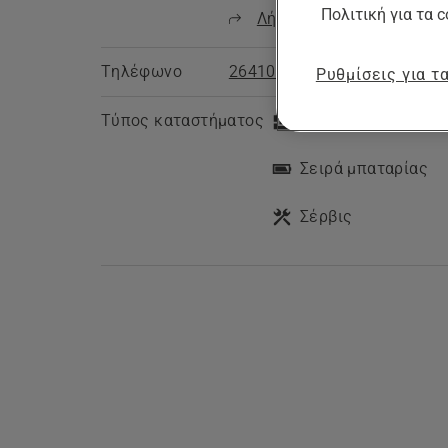
Πολιτική για τα c
Λήψη οδηγιών
Τηλέφωνο
2641049583
Ρυθμίσεις για τα
Τύπος καταστήματος
Επιλεγμένο κατάσ
Σειρά μπαταρίας
Σέρβις