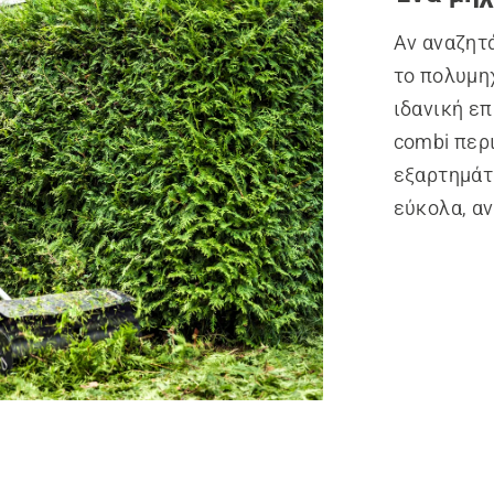
Αν αναζητά
το πολυμη
ιδανική ε
combi περ
εξαρτημάτ
εύκολα, αν