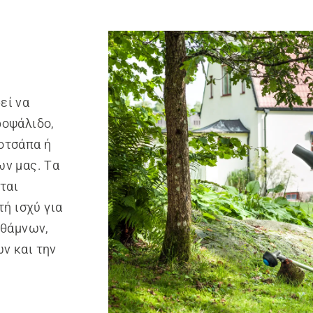
εί να
ροψάλιδο,
οτσάπα ή
ων μας. Τα
ται
τή ισχύ για
 θάμνων,
ν και την