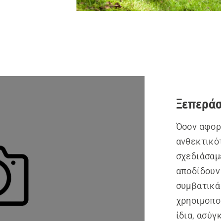
Ξεπεράσ
Όσον αφορά
ανθεκτικότ
σχεδιάσαμ
αποδίδουν 
συμβατικά
χρησιμοποι
ίδια, ασύγ