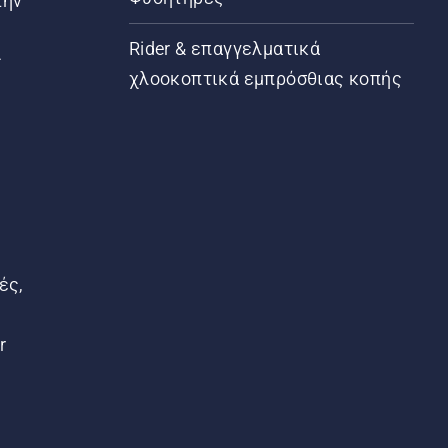
την
Rider & επαγγελματικά
ς
χλοοκοπτικά εμπρόσθιας κοπής
ές,
r