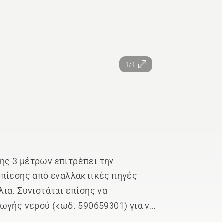
1/1
ς 3 μέτρων επιτρέπει την
 πίεσης από εναλλακτικές πηγές
ια. Συνιστάται επίσης να
ωγής νερού (κωδ. 590659301) για να
πό βρωμιά. Για πλυστικά υψηλής