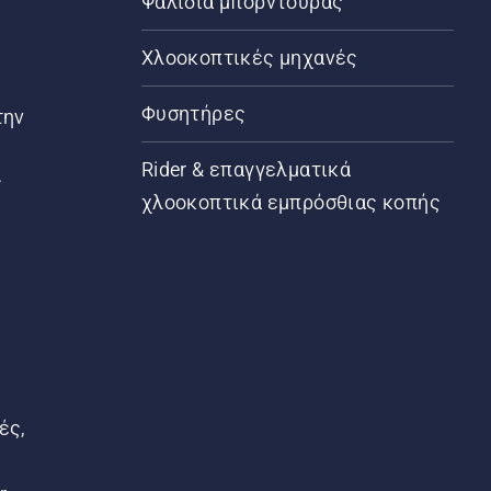
Ψαλίδια μπορντούρας
Χλοοκοπτικές μηχανές
Φυσητήρες
την
Rider & επαγγελματικά
ς
χλοοκοπτικά εμπρόσθιας κοπής
ές,