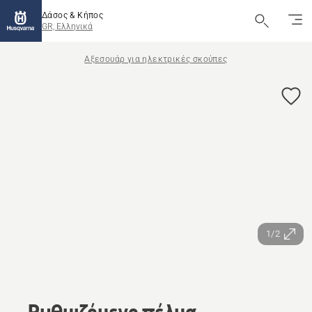
Δάσος & Κήπος
GR, Ελληνικά
Αξεσουάρ για ηλεκτρικές σκούπες
1/2
Ρυθμιζόμενο πέλμα