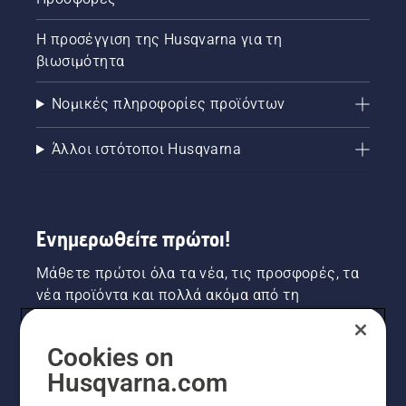
Η προσέγγιση της Husqvarna για τη
βιωσιμότητα
Νομικές πληροφορίες προϊόντων
Άλλοι ιστότοποι Husqvarna
Ενημερωθείτε πρώτοι!
Μάθετε πρώτοι όλα τα νέα, τις προσφορές, τα
νέα προϊόντα και πολλά ακόμα από τη
Husqvarna! Κάντε εγγραφή στο newsletter μας
εδώ.
Cookies on
Husqvarna.com
ΕΓΓΡΑΦΉ ΣΤΟ ΕΝΗΜΕΡΩΤΙΚΌ ΔΕΛΤΊΟ